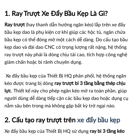
1. Ray Trượt Xe Đẩy Bầu Kẹp Là Gì?
Ray trượt
(hay thanh dẫn hướng ngăn kéo) lắp trên xe đẩy
bầu kẹp dao là phụ kiện cơ khí giúp các hộc tủ, ngăn chứa
bầu kẹp có thể đóng mở một cách dễ dàng. Do cấu tạo bầu
kẹp dao và đài dao CNC có trọng lượng rất nặng, hệ thống
ray trượt này phải là dòng chịu tải cao, tích hợp công nghệ
giảm chấn hoặc bi rãnh chuyên dụng.
Xe đẩy bầu kẹp của Thiết Bị HQ phân phối, hệ thống ngăn
kéo được trang bị dòng
ray trượt bi 3 tầng bằng thép chịu
lực
. Thiết kế này cho phép ngăn kéo mở ra toàn phần, giúp
người dùng dễ dàng tiếp cận các bầu kẹp dao hoặc dụng cụ
nằm sâu bên trong mà không gặp bất kỳ trở ngại nào.
2. Cấu tạo ray trượt trên
xe đẩy bầu kẹp
Xe đẩy bầu kẹp của Thiết Bị HQ sử dụng
ray bi 3 tầng kéo