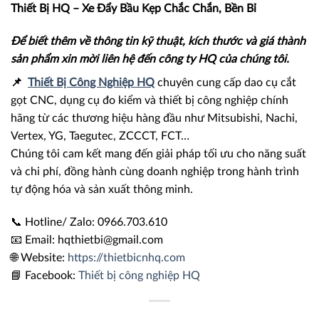
Thiết Bị HQ – Xe Đẩy Bầu Kẹp Chắc Chắn, Bền Bỉ
Để biết thêm về thông tin kỹ thuật, kích thước và giá thành
sản phẩm xin mời liên hệ đến công ty HQ của chúng tôi.
📌
Thiết Bị Công Nghiệp HQ
chuyên cung cấp dao cụ cắt
gọt CNC, dụng cụ đo kiểm và thiết bị công nghiệp chính
hãng từ các thương hiệu hàng đầu như Mitsubishi, Nachi,
Vertex, YG, Taegutec, ZCCCT, FCT…
Chúng tôi cam kết mang đến giải pháp tối ưu cho năng suất
và chi phí, đồng hành cùng doanh nghiệp trong hành trình
tự động hóa và sản xuất thông minh.
📞 Hotline/ Zalo: 0966.703.610
📧 Email: hqthietbi@gmail.com
🌐 Website:
https://thietbicnhq.com
📘 Facebook:
Thiết bị công nghiệp HQ