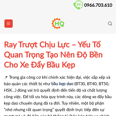
Skip
0966.703.610
to
content
Ray Trượt Chịu Lực – Yếu Tố
Quan Trọng Tạo Nên Độ Bền
Cho Xe Đẩy Bầu Kẹp
📌 Trong gia công cơ khí chính xác hiện đại, việc sắp xếp và
bảo quản các thiết bị như
bầu kẹp dao
(BT30, BT40, BT50,
HSK…) đóng vai trò quyết định đến tiến độ và chất lượng
công việc. Để tối ưu hóa quy trình này, các dòng xe đẩy bầu
kẹp dao chuyên dụng đã ra đời. Tuy nhiên, một bộ phận
“nhỏ nhưng rất quan trọng” quyết định trực tiếp đến sự