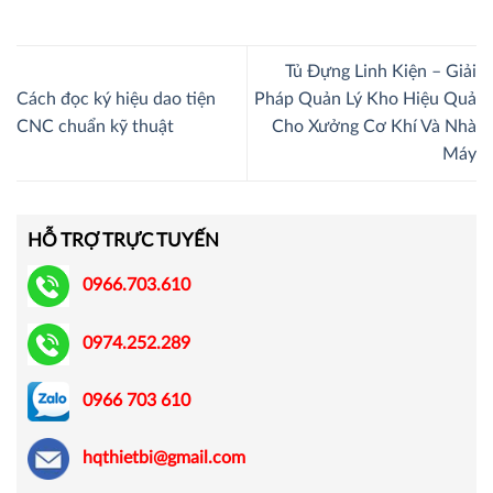
Tủ Đựng Linh Kiện – Giải
Cách đọc ký hiệu dao tiện
Pháp Quản Lý Kho Hiệu Quả
CNC chuẩn kỹ thuật
Cho Xưởng Cơ Khí Và Nhà
Máy
HỖ TRỢ TRỰC TUYẾN
0966.703.610
0974.252.289
0966 703 610
hqthietbi@gmail.com