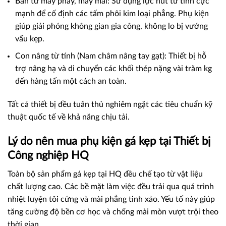
Bàn từ máy phay, máy mài: Sử dụng lực hút từ tính cực
mạnh để cố định các tấm phôi kim loại phẳng. Phụ kiện
giúp giải phóng không gian gia công, không lo bị vướng
vấu kẹp.
Con nâng từ tính (Nam châm nâng tay gạt): Thiết bị hỗ
trợ nâng hạ và di chuyển các khối thép nặng vài trăm kg
đến hàng tấn một cách an toàn.
Tất cả thiết bị đều tuân thủ nghiêm ngặt các tiêu chuẩn kỹ
thuật quốc tế về khả năng chịu tải.
Lý do nên mua phụ kiện gá kẹp tại Thiết bị
Công nghiệp HQ
Toàn bộ sản phẩm gá kẹp tại HQ đều chế tạo từ vật liệu
chất lượng cao. Các bề mặt làm việc đều trải qua quá trình
nhiệt luyện tôi cứng và mài phẳng tinh xảo. Yếu tố này giúp
tăng cường độ bền cơ học và chống mài mòn vượt trội theo
thời gian.