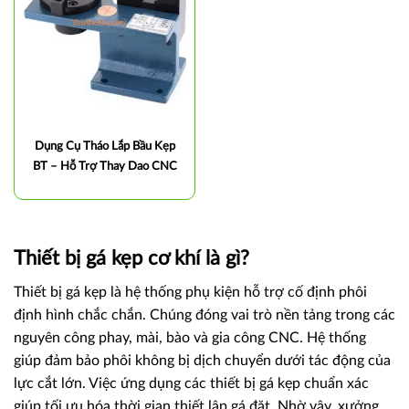
Dụng Cụ Tháo Lắp Bầu Kẹp
BT – Hỗ Trợ Thay Dao CNC
Nhanh Chóng, An Toàn
Thiết bị gá kẹp cơ khí là gì?
Thiết bị gá kẹp là hệ thống phụ kiện hỗ trợ cố định phôi
định hình chắc chắn. Chúng đóng vai trò nền tảng trong các
nguyên công phay, mài, bào và gia công CNC. Hệ thống
giúp đảm bảo phôi không bị dịch chuyển dưới tác động của
lực cắt lớn. Việc ứng dụng các thiết bị gá kẹp chuẩn xác
giúp tối ưu hóa thời gian thiết lập gá đặt. Nhờ vậy, xưởng