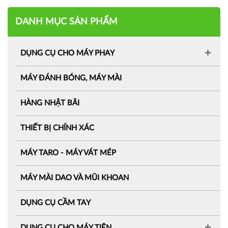
DANH MỤC SẢN PHẨM
DỤNG CỤ CHO MÁY PHAY
MÁY ĐÁNH BÓNG, MÁY MÀI
HÀNG NHẬT BÃI
THIẾT BỊ CHÍNH XÁC
MÁY TARO - MÁY VÁT MÉP
MÁY MÀI DAO VÀ MŨI KHOAN
DỤNG CỤ CẦM TAY
DỤNG CỤ CHO MÁY TIỆN