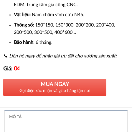
EDM, trung tâm gia công CNC.
Vật liệu:
Nam châm vĩnh cửu N45.
Thông số:
150*150, 150*300, 200*200, 200*400,
200*500, 300*500, 400*600…
Bảo hành
: 6 tháng.
📞
Liên hệ ngay để nhận giá ưu đãi cho xưởng sản xuất!
0
₫
Giá:
MUA NGAY
Gọi điện xác nhận và giao hàng tận nơi
MÔ TẢ