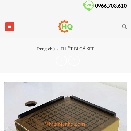
Skip
0966.703.610
to
content
Trang chủ
THIẾT BỊ GÁ KẸP
/