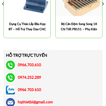
Dụng Cụ Tháo Lắp Bầu Kẹp
Bộ Căn Đệm Song Song 18
BT – Hỗ Trợ Thay Dao CNC
Chi Tiết PB151 – Phụ Kiện
Nhanh Chóng, An Toàn
Gá Kẹp Chính Xác Cho Máy
CNC
HỖ TRỢ TRỰC TUYẾN
0966.703.610
0974.252.289
0966 703 610
hqthietbi@gmail.com