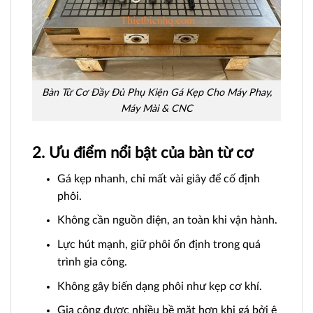
Bàn Từ Cơ Đầy Đủ Phụ Kiện Gá Kẹp Cho Máy Phay,
Máy Mài & CNC
2. Ưu điểm nổi bật của bàn từ cơ
Gá kẹp nhanh, chỉ mất vài giây để cố định
phôi.
Không cần nguồn điện, an toàn khi vận hành.
Lực hút mạnh, giữ phôi ổn định trong quá
trình gia công.
Không gây biến dạng phôi như kẹp cơ khí.
Gia công được nhiều bề mặt hơn khi gá bởi ê