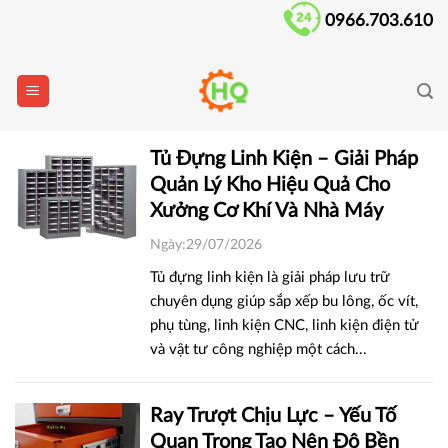
Skip
0966.703.610
to
content
Tủ Đựng Linh Kiện – Giải Pháp
Quản Lý Kho Hiệu Quả Cho
Xưởng Cơ Khí Và Nhà Máy
Ngày:29/07/2026
Tủ đựng linh kiện là giải pháp lưu trữ
chuyên dụng giúp sắp xếp bu lông, ốc vít,
phụ tùng, linh kiện CNC, linh kiện điện tử
và vật tư công nghiệp một cách...
Ray Trượt Chịu Lực – Yếu Tố
Quan Trọng Tạo Nên Độ Bền