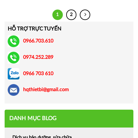
1
2
HỖ TRỢ TRỰC TUYẾN
0966.703.610
0974.252.289
0966 703 610
hqthietbi@gmail.com
DANH MỤC BLOG
Dịch vụ bảo dưỡng, sửa chữa