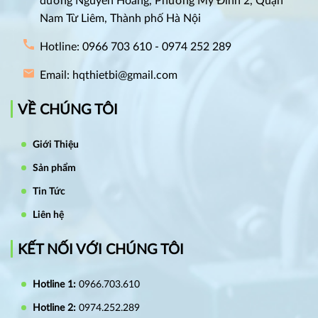
đường Nguyễn Hoàng, Phường Mỹ Đình 2, Quận
Nam Từ Liêm, Thành phố Hà Nội
Hotline: 0966 703 610 - 0974 252 289
Email: hqthietbi@gmail.com
VỀ CHÚNG TÔI
Giới Thiệu
Sản phẩm
Tin Tức
Liên hệ
KẾT NỐI VỚI CHÚNG TÔI
Hotline 1:
0966.703.610
Hotline 2:
0974.252.289