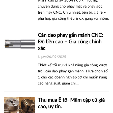
Mảnh dao phay 1604 hợp kim cứng,
chuyên dùng cho phay mặt và phay góc
trên máy CNC. Chịu nhiệt, bền bỉ, giá rẻ –
phù hợp gia công thép, inox, gang và nhôm.
Cán dao phay gắn mảnh CNC:
Độ bền cao – Gia công chính
xác
Ngày:26/09/2025
Thiết kế tối ưu và khả năng gia công vượt
trội, cán dao phay gắn mảnh là lựa chọn số
1 cho các doanh nghiệp cơ khí muốn nâng
cao năng suất, giảm chi...
Thu mua Ê tô- Mâm cặp cũ giá
cao, uy tín.