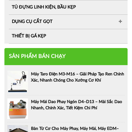
TỦ ĐỰNG LINH KIỆN, BẦU KẸP
DỤNG CỤ CẮT GỌT
THIẾT BỊ GÁ KẸP
SẢN PHẨM BÁN CHẠY
Máy Taro Điện M3-M16 – Giải Pháp Tạo Ren Chính
Xác, Nhanh Chóng Cho Xưởng Cơ Khí
Máy Mài Dao Phay Ngón D4–D13 – Mài Sắc Dao
Nhanh, Chính Xác, Tiết Kiệm Chi Phí
Bàn Từ Cơ Cho Máy Phay, Máy Mài, Máy EDM–