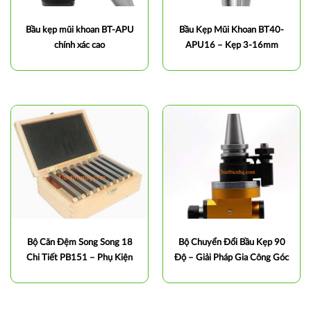
Bầu kẹp mũi khoan BT-APU
Bầu Kẹp Mũi Khoan BT40-
chính xác cao
APU16 – Kẹp 3-16mm
Bộ Căn Đệm Song Song 18
Bộ Chuyển Đổi Bầu Kẹp 90
Chi Tiết PB151 – Phụ Kiện
Độ – Giải Pháp Gia Công Góc
Gá Kẹp Chính Xác Cho Máy
Chính Xác Trên Máy CNC
CNC