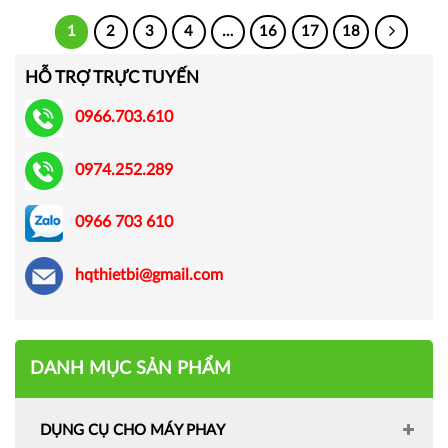
1
2
3
4
…
16
17
18
HỖ TRỢ TRỰC TUYẾN
0966.703.610
0974.252.289
0966 703 610
hqthietbi@gmail.com
DANH MỤC SẢN PHẨM
DỤNG CỤ CHO MÁY PHAY