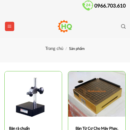
Skip
0966.703.610
to
content
Trang chủ
/
Sản phẩm
Bàn rà chuẩn
Bàn Từ Cơ Cho Máy Phay,