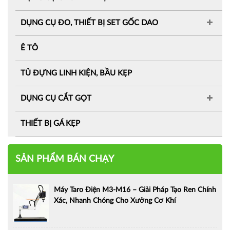
DỤNG CỤ ĐO, THIẾT BỊ SET GỐC DAO
Ê TÔ
TỦ ĐỰNG LINH KIỆN, BẦU KẸP
DỤNG CỤ CẮT GỌT
THIẾT BỊ GÁ KẸP
SẢN PHẨM BÁN CHẠY
Máy Taro Điện M3-M16 – Giải Pháp Tạo Ren Chính
Xác, Nhanh Chóng Cho Xưởng Cơ Khí