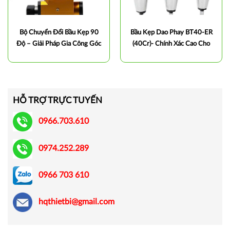
Bộ Chuyển Đổi Bầu Kẹp 90
Bầu Kẹp Dao Phay BT40-ER
Độ – Giải Pháp Gia Công Góc
(40Cr)- Chính Xác Cao Cho
Chính Xác Trên Máy CNC
Máy Phay CNC
HỖ TRỢ TRỰC TUYẾN
0966.703.610
0974.252.289
0966 703 610
hqthietbi@gmail.com