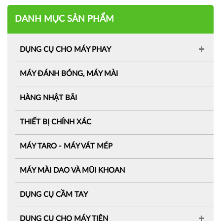
DANH MỤC SẢN PHẨM
DỤNG CỤ CHO MÁY PHAY
MÁY ĐÁNH BÓNG, MÁY MÀI
HÀNG NHẬT BÃI
THIẾT BỊ CHÍNH XÁC
MÁY TARO - MÁY VÁT MÉP
MÁY MÀI DAO VÀ MŨI KHOAN
DỤNG CỤ CẦM TAY
DỤNG CỤ CHO MÁY TIỆN