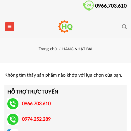
Skip
0966.703.610
to
content
Trang chủ
/
HÀNG NHẬT BÃI
Không tìm thấy sản phẩm nào khớp với lựa chọn của bạn.
HỖ TRỢ TRỰC TUYẾN
0966.703.610
0974.252.289