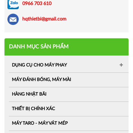
0966 703 610
hqthietbi@gmail.com
DANH MỤC SẢN PHẨM
DỤNG CỤ CHO MÁY PHAY
MÁY ĐÁNH BÓNG, MÁY MÀI
HÀNG NHẬT BÃI
THIẾT BỊ CHÍNH XÁC
MÁY TARO - MÁY VÁT MÉP