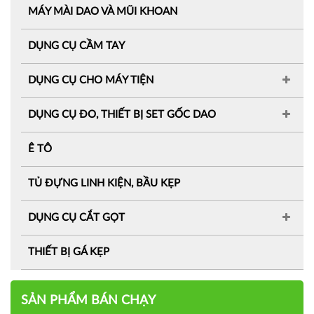
MÁY MÀI DAO VÀ MŨI KHOAN
DỤNG CỤ CẦM TAY
DỤNG CỤ CHO MÁY TIỆN
DỤNG CỤ ĐO, THIẾT BỊ SET GỐC DAO
Ê TÔ
TỦ ĐỰNG LINH KIỆN, BẦU KẸP
DỤNG CỤ CẮT GỌT
THIẾT BỊ GÁ KẸP
SẢN PHẨM BÁN CHẠY