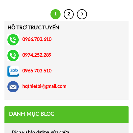
1
2
HỖ TRỢ TRỰC TUYẾN
0966.703.610
0974.252.289
0966 703 610
hqthietbi@gmail.com
DANH MỤC BLOG
Dịch vụ bảo dưỡng, sửa chữa