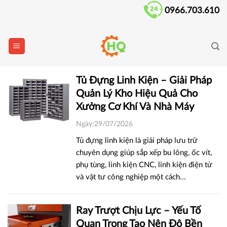
Skip
0966.703.610
to
content
Tủ Đựng Linh Kiện – Giải Pháp
Quản Lý Kho Hiệu Quả Cho
Xưởng Cơ Khí Và Nhà Máy
Ngày:29/07/2026
Tủ đựng linh kiện là giải pháp lưu trữ
chuyên dụng giúp sắp xếp bu lông, ốc vít,
phụ tùng, linh kiện CNC, linh kiện điện tử
và vật tư công nghiệp một cách...
Ray Trượt Chịu Lực – Yếu Tố
Quan Trọng Tạo Nên Độ Bền