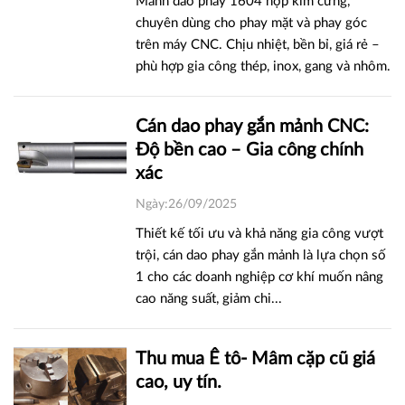
Mảnh dao phay 1604 hợp kim cứng,
chuyên dùng cho phay mặt và phay góc
trên máy CNC. Chịu nhiệt, bền bỉ, giá rẻ –
phù hợp gia công thép, inox, gang và nhôm.
Cán dao phay gắn mảnh CNC:
Độ bền cao – Gia công chính
xác
Ngày:26/09/2025
Thiết kế tối ưu và khả năng gia công vượt
trội, cán dao phay gắn mảnh là lựa chọn số
1 cho các doanh nghiệp cơ khí muốn nâng
cao năng suất, giảm chi...
Thu mua Ê tô- Mâm cặp cũ giá
cao, uy tín.