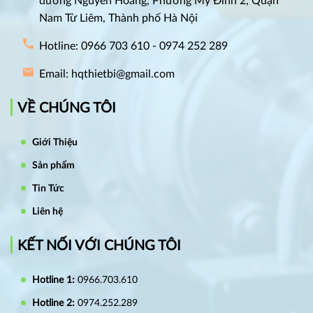
đường Nguyễn Hoàng, Phường Mỹ Đình 2, Quận
Nam Từ Liêm, Thành phố Hà Nội
Hotline: 0966 703 610 - 0974 252 289
Email: hqthietbi@gmail.com
VỀ CHÚNG TÔI
Giới Thiệu
Sản phẩm
Tin Tức
Liên hệ
KẾT NỐI VỚI CHÚNG TÔI
Hotline 1:
0966.703.610
Hotline 2:
0974.252.289