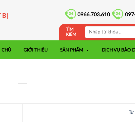
0966.703.610
097
 BỊ
TÌM
KIẾM
 CHỦ
GIỚI THIỆU
SẢN PHẨM
DỊCH VỤ BẢO 
Tư