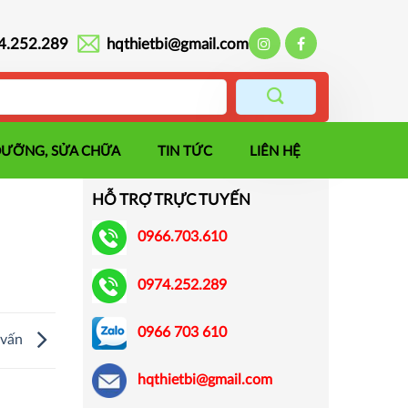
4.252.289
hqthietbi@gmail.com
DƯỠNG, SỬA CHỮA
TIN TỨC
LIÊN HỆ
HỖ TRỢ TRỰC TUYẾN
0966.703.610
0974.252.289
0966 703 610
 vấn
hqthietbi@gmail.com