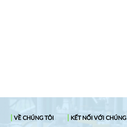
VỀ CHÚNG TÔI
KẾT NỐI VỚI CHÚNG