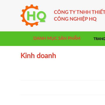
Skip
to
CÔNG TY TNHH THIẾT
content
CÔNG NGHIỆP HQ
DANH MỤC SẢN PHẨM
TRANG
Kinh doanh