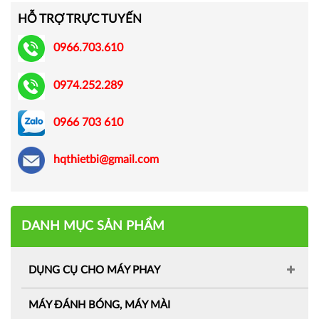
HỖ TRỢ TRỰC TUYẾN
0966.703.610
0974.252.289
0966 703 610
hqthietbi@gmail.com
DANH MỤC SẢN PHẨM
DỤNG CỤ CHO MÁY PHAY
MÁY ĐÁNH BÓNG, MÁY MÀI