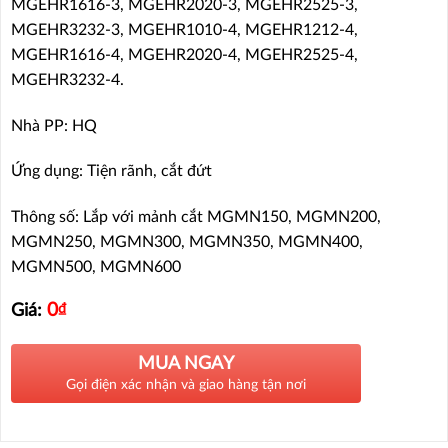
MGEHR1616-3, MGEHR2020-3, MGEHR2525-3,
MGEHR3232-3, MGEHR1010-4, MGEHR1212-4,
MGEHR1616-4, MGEHR2020-4, MGEHR2525-4,
MGEHR3232-4.
Nhà PP: HQ
Ứng dụng: Tiện rãnh, cắt đứt
Thông số: Lắp với mảnh cắt MGMN150, MGMN200,
MGMN250, MGMN300, MGMN350, MGMN400,
MGMN500, MGMN600
0
₫
Giá:
MUA NGAY
Gọi điện xác nhận và giao hàng tận nơi