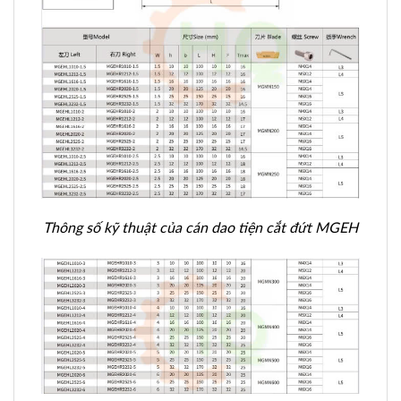
Thông số kỹ thuật của cán dao tiện cắt đứt MGEH