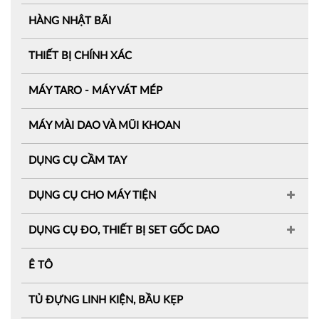
HÀNG NHẬT BÃI
THIẾT BỊ CHÍNH XÁC
MÁY TARO - MÁY VÁT MÉP
MÁY MÀI DAO VÀ MŨI KHOAN
DỤNG CỤ CẦM TAY
DỤNG CỤ CHO MÁY TIỆN
DỤNG CỤ ĐO, THIẾT BỊ SET GỐC DAO
Ê TÔ
TỦ ĐỰNG LINH KIỆN, BẦU KẸP