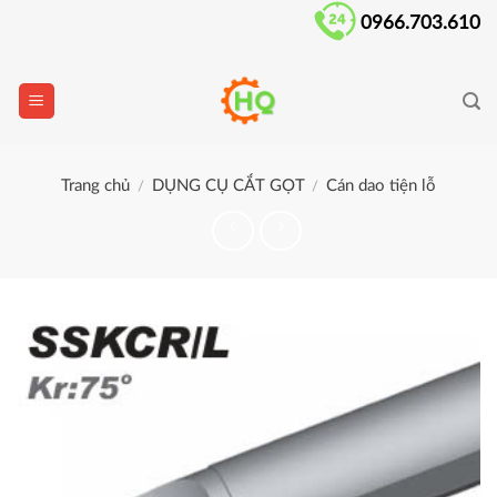
Skip
0966.703.610
to
content
Trang chủ
DỤNG CỤ CẮT GỌT
Cán dao tiện lỗ
/
/