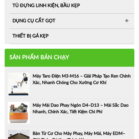
TỦ ĐỰNG LINH KIỆN, BẦU KẸP
DỤNG CỤ CẮT GỌT
THIẾT BỊ GÁ KẸP
SẢN PHẨM BÁN CHẠY
Máy Taro Điện M3-M16 – Giải Pháp Tạo Ren Chính
Xác, Nhanh Chóng Cho Xưởng Cơ Khí
Máy Mài Dao Phay Ngón D4–D13 – Mài Sắc Dao
Nhanh, Chính Xác, Tiết Kiệm Chi Phí
Bàn Từ Cơ Cho Máy Phay, Máy Mài, Máy EDM–