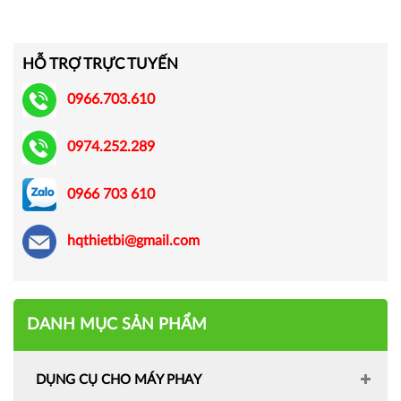
HỖ TRỢ TRỰC TUYẾN
0966.703.610
0974.252.289
0966 703 610
hqthietbi@gmail.com
DANH MỤC SẢN PHẨM
DỤNG CỤ CHO MÁY PHAY