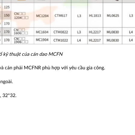
ố kỹ thuật của cán dao MCFN
à cán phải MCFNR phù hợp với yêu cầu gia công.
 ngoài.
, 32*32.