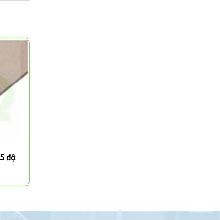
,5 độ
Cán dao tiện ngoài 45 độ
MSDNN, DSDNN