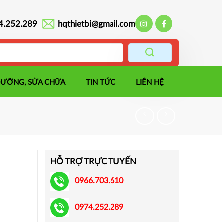
4.252.289
hqthietbi@gmail.com
DƯỠNG, SỬA CHỮA
TIN TỨC
LIÊN HỆ
HỖ TRỢ TRỰC TUYẾN
0966.703.610
0974.252.289