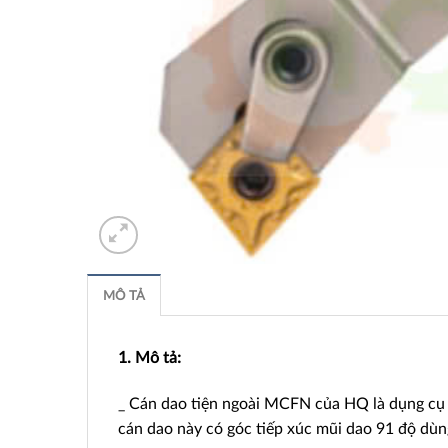
MÔ TẢ
1. Mô tả:
_ Cán dao tiện ngoài MCFN của HQ là dụng cụ c
cán dao này có góc tiếp xúc mũi dao 91 độ dùng