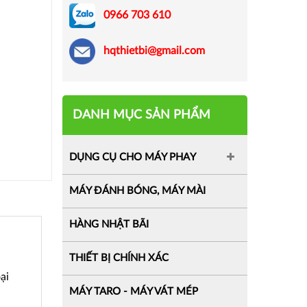
0966 703 610
hqthietbi@gmail.com
DANH MỤC SẢN PHẨM
DỤNG CỤ CHO MÁY PHAY
MÁY ĐÁNH BÓNG, MÁY MÀI
HÀNG NHẬT BÃI
THIẾT BỊ CHÍNH XÁC
ại
MÁY TARO - MÁY VÁT MÉP