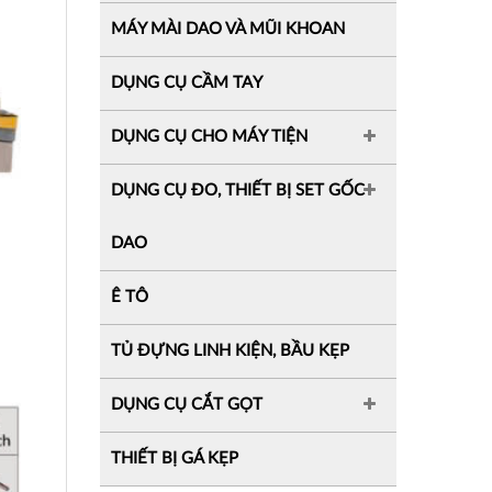
MÁY MÀI DAO VÀ MŨI KHOAN
DỤNG CỤ CẦM TAY
DỤNG CỤ CHO MÁY TIỆN
DỤNG CỤ ĐO, THIẾT BỊ SET GỐC
DAO
Ê TÔ
TỦ ĐỰNG LINH KIỆN, BẦU KẸP
DỤNG CỤ CẮT GỌT
THIẾT BỊ GÁ KẸP