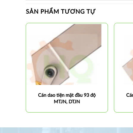
SẢN PHẨM TƯƠNG TỰ
 đầu
Cán dao tiện mặt đầu 93 độ
Cán
MTJN, DTJN