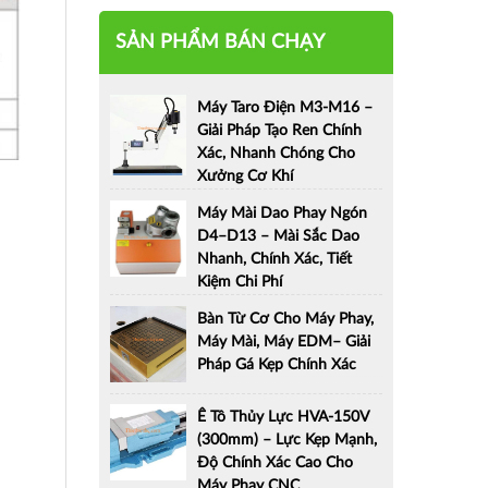
SẢN PHẨM BÁN CHẠY
Máy Taro Điện M3-M16 –
Giải Pháp Tạo Ren Chính
Xác, Nhanh Chóng Cho
Xưởng Cơ Khí
Máy Mài Dao Phay Ngón
D4–D13 – Mài Sắc Dao
Nhanh, Chính Xác, Tiết
Kiệm Chi Phí
Bàn Từ Cơ Cho Máy Phay,
Máy Mài, Máy EDM– Giải
Pháp Gá Kẹp Chính Xác
Ê Tô Thủy Lực HVA-150V
(300mm) – Lực Kẹp Mạnh,
Độ Chính Xác Cao Cho
Máy Phay CNC