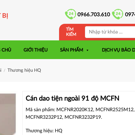
0966.703.610
097
 BỊ
TÌM
KIẾM
 CHỦ
GIỚI THIỆU
SẢN PHẨM
DỊCH VỤ BẢO 
i
Thương hiệu HQ
/
Cán dao tiện ngoài 91 độ MCFN
Mã sản phẩm: MCFNR2020K12, MCFNR2525M12,
MCFNR3232P12, MCFNR3232P19.
Thương hiệu: HQ