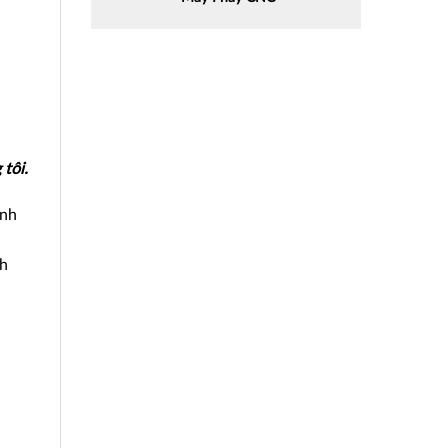
tôi.
ính
nh