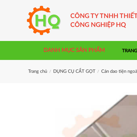
Skip
to
CÔNG TY TNHH THIẾT
content
CÔNG NGHIỆP HQ
DANH MỤC SẢN PHẨM
TRANG
Trang chủ
DỤNG CỤ CẮT GỌT
Cán dao tiện ngoà
/
/