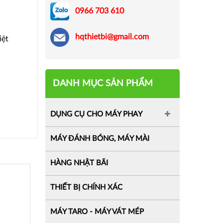
0966 703 610
hqthietbi@gmail.com
iệt
DANH MỤC SẢN PHẨM
DỤNG CỤ CHO MÁY PHAY
MÁY ĐÁNH BÓNG, MÁY MÀI
HÀNG NHẬT BÃI
,
THIẾT BỊ CHÍNH XÁC
MÁY TARO - MÁY VÁT MÉP