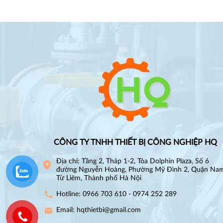
CÔNG TY TNHH THIẾT BỊ CÔNG NGHIỆP HQ
Địa chỉ: Tầng 2, Tháp 1-2, Tòa Dolphin Plaza, Số 6
đường Nguyễn Hoàng, Phường Mỹ Đình 2, Quận Na
Từ Liêm, Thành phố Hà Nội
Hotline: 0966 703 610 - 0974 252 289
Email: hqthietbi@gmail.com