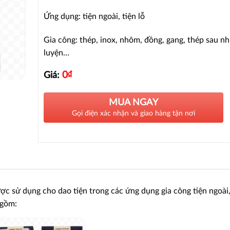
Ứng dụng: tiện ngoài, tiện lỗ
Gia công: thép, inox, nhôm, đồng, gang, thép sau nh
luyện…
0
₫
Giá:
MUA NGAY
Gọi điện xác nhận và giao hàng tận nơi
ợc sử dụng cho dao tiện trong các ứng dụng gia công tiện ngoài
 gồm: