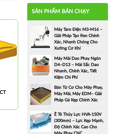
SẢN PHẨM BÁN CHẠY
Máy Taro Điện M3-M16 –
Giải Pháp Tạo Ren Chính
Xác, Nhanh Chóng Cho
Xưởng Cơ Khí
Máy Mài Dao Phay Ngón
D4–D13 – Mài Sắc Dao
Nhanh, Chính Xác, Tiết
Kiệm Chi Phí
Bàn Từ Cơ Cho Máy Phay,
CCT
Mảnh dao tiện TCMT-ZCCCT
Máy Mài, Máy EDM– Giải
Pháp Gá Kẹp Chính Xác
Ê Tô Thủy Lực HVA-150V
(300mm) – Lực Kẹp Mạnh,
Độ Chính Xác Cao Cho
Máy Phay CNC