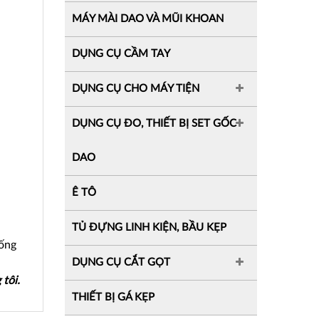
MÁY MÀI DAO VÀ MŨI KHOAN
DỤNG CỤ CẦM TAY
DỤNG CỤ CHO MÁY TIỆN
DỤNG CỤ ĐO, THIẾT BỊ SET GỐC
DAO
Ê TÔ
TỦ ĐỰNG LINH KIỆN, BẦU KẸP
hống
DỤNG CỤ CẮT GỌT
tôi.
THIẾT BỊ GÁ KẸP