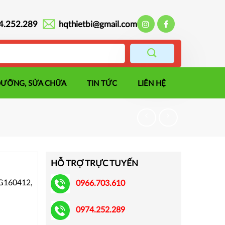
4.252.289
hqthietbi@gmail.com
DƯỠNG, SỬA CHỮA
TIN TỨC
LIÊN HỆ
HỖ TRỢ TRỰC TUYẾN
G160412,
0966.703.610
0974.252.289