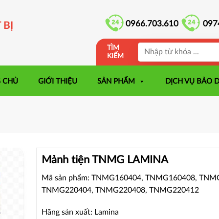
0966.703.610
097
 BỊ
TÌM
KIẾM
 CHỦ
GIỚI THIỆU
SẢN PHẨM
DỊCH VỤ BẢO 
Mảnh tiện TNMG LAMINA
Mã sản phẩm: TNMG160404, TNMG160408, TNM
TNMG220404, TNMG220408, TNMG220412
Hãng sản xuất: Lamina