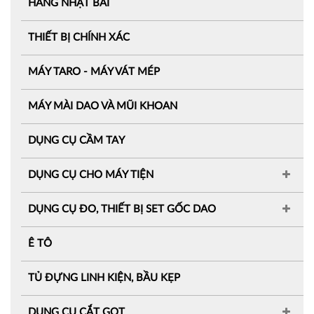
HÀNG NHẬT BÃI
THIẾT BỊ CHÍNH XÁC
MÁY TARO - MÁY VÁT MÉP
MÁY MÀI DAO VÀ MŨI KHOAN
DỤNG CỤ CẦM TAY
DỤNG CỤ CHO MÁY TIỆN
DỤNG CỤ ĐO, THIẾT BỊ SET GỐC DAO
Ê TÔ
TỦ ĐỰNG LINH KIỆN, BẦU KẸP
DỤNG CỤ CẮT GỌT