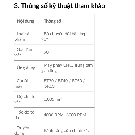
3. Thông số kỹ thuật tham khảo
Nội dung
Thông số
Loại sản
Bộ chuyển đổi bầu kẹp
phẩm
90°
Góc làm
90°
việc
Máy phay CNC, Trung tâm
Ứng dụng
gia công
Chuôi
BT30 / BT40 / BT50 /
máy
HSK63
Độ chính
0.005 mm
xác
Tốc độ tối
4000 RPM- 6000 RPM
đa
Truyền
Bánh răng côn chính xác
động