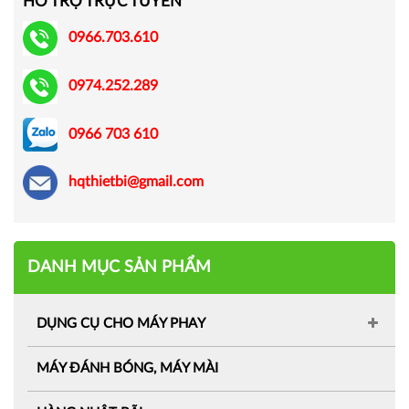
HỖ TRỢ TRỰC TUYẾN
0966.703.610
0974.252.289
0966 703 610
hqthietbi@gmail.com
DANH MỤC SẢN PHẨM
DỤNG CỤ CHO MÁY PHAY
MÁY ĐÁNH BÓNG, MÁY MÀI