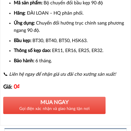
Mã sản phẩm:
Bộ chuyển đổi bầu kẹp 90 độ
Hãng
: ĐÀI LOAN – HQ phân phối.
Ứng dụng:
Chuyển đổi hướng trục chính sang phương
ngang 90 độ.
Bầu kẹp:
BT30, BT40, BT50, HSK63.
Thông số kẹp dao:
ER11, ER16, ER25, ER32.
Bảo hành:
6 tháng.
📞
Liên hệ ngay để nhận giá ưu đãi cho xưởng sản xuất!
0
₫
Giá:
MUA NGAY
Gọi điện xác nhận và giao hàng tận nơi