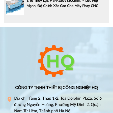
Ê Tô Thủy Lực HVA-150V (300mm) – Lực Kẹp
Mạnh, Độ Chính Xác Cao Cho Máy Phay CNC
CÔNG TY TNHH THIẾT BỊ CÔNG NGHIỆP HQ
Địa chỉ: Tầng 2, Tháp 1-2, Tòa Dolphin Plaza, Số 6
đường Nguyễn Hoàng, Phường Mỹ Đình 2, Quận
Nam Từ Liêm, Thành phố Hà Nội