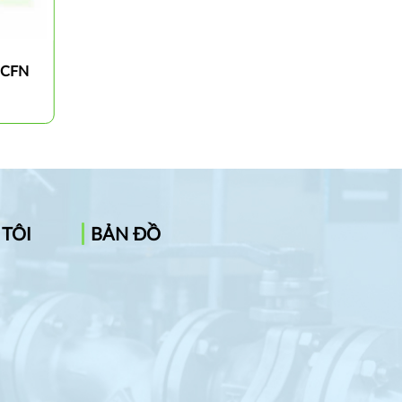
 MCFN
Cán dao tiện ngoài 45 độ MCSN
 TÔI
BẢN ĐỒ