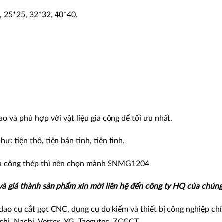
, 25*25, 32*32, 40*40.
 và phù hợp với vật liệu gia công để tối ưu nhất.
: tiện thô, tiện bán tinh, tiện tinh.
a công thép thì nên chọn mảnh SNMG1204
 và giá thành sản phẩm xin mời liên hệ đến công ty HQ của chúng 
ao cụ cắt gọt CNC, dụng cụ đo kiểm và thiết bị công nghiệp ch
shi, Nachi, Vertex, YG, Taegutec, ZCCCT…