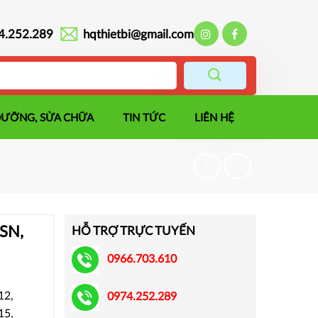
4.252.289
hqthietbi@gmail.com
DƯỠNG, SỬA CHỮA
TIN TỨC
LIÊN HỆ
SSN,
HỖ TRỢ TRỰC TUYẾN
0966.703.610
12,
0974.252.289
15,