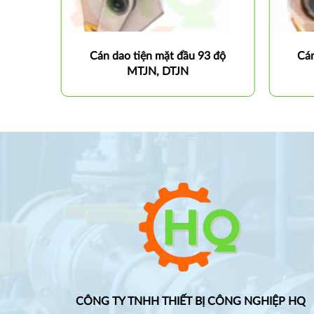
5 độ
Cán dao tiện mặt đầu 93 độ
Cán
MTJN, DTJN
CÔNG TY TNHH THIẾT BỊ CÔNG NGHIỆP HQ