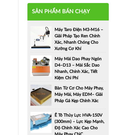
SẢN PHẨM BÁN CHẠY
Máy Taro Điện M3-M16 –
Giải Pháp Tạo Ren Chính
Xác, Nhanh Chóng Cho
Xưởng Cơ Khí
Máy Mài Dao Phay Ngón
D4–D13 – Mài Sắc Dao
Nhanh, Chính Xác, Tiết
Kiệm Chi Phí
Bàn Từ Cơ Cho Máy Phay,
Máy Mài, Máy EDM– Giải
Pháp Gá Kẹp Chính Xác
Ê Tô Thủy Lực HVA-150V
(300mm) – Lực Kẹp Mạnh,
Độ Chính Xác Cao Cho
Máy Phay CNC