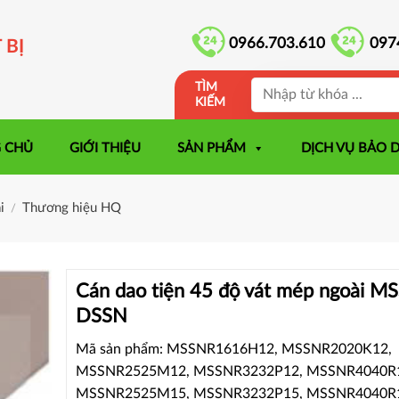
0966.703.610
097
 BỊ
TÌM
KIẾM
 CHỦ
GIỚI THIỆU
SẢN PHẨM
DỊCH VỤ BẢO 
i
Thương hiệu HQ
/
Cán dao tiện 45 độ vát mép ngoài M
DSSN
Mã sản phẩm: MSSNR1616H12, MSSNR2020K12,
MSSNR2525M12, MSSNR3232P12, MSSNR4040R
MSSNR2525M15, MSSNR3232P15, MSSNR4040R