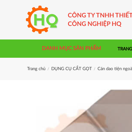
Skip
to
CÔNG TY TNHH THIẾT
content
CÔNG NGHIỆP HQ
DANH MỤC SẢN PHẨM
TRANG
Trang chủ
DỤNG CỤ CẮT GỌT
Cán dao tiện ngoà
/
/