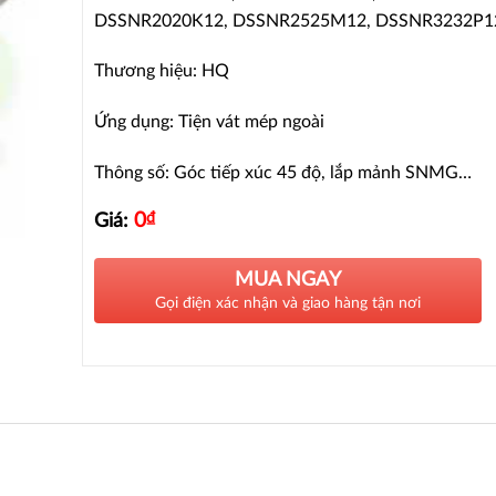
DSSNR2020K12, DSSNR2525M12, DSSNR3232P1
Thương hiệu: HQ
Ứng dụng: Tiện vát mép ngoài
Thông số: Góc tiếp xúc 45 độ, lắp mảnh SNMG…
0
₫
Giá:
MUA NGAY
Gọi điện xác nhận và giao hàng tận nơi