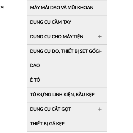
oại
MÁY MÀI DAO VÀ MŨI KHOAN
DỤNG CỤ CẦM TAY
DỤNG CỤ CHO MÁY TIỆN
DỤNG CỤ ĐO, THIẾT BỊ SET GỐC
DAO
Ê TÔ
TỦ ĐỰNG LINH KIỆN, BẦU KẸP
DỤNG CỤ CẮT GỌT
THIẾT BỊ GÁ KẸP