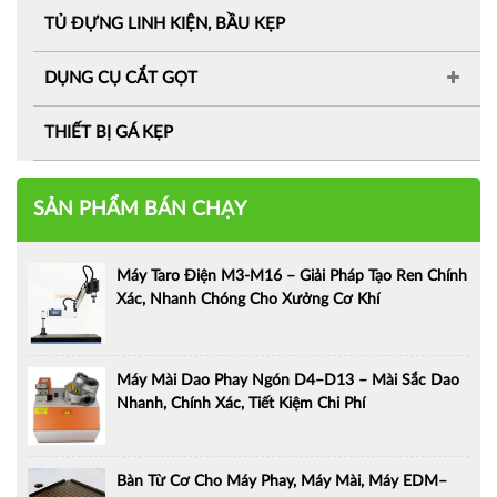
TỦ ĐỰNG LINH KIỆN, BẦU KẸP
DỤNG CỤ CẮT GỌT
THIẾT BỊ GÁ KẸP
SẢN PHẨM BÁN CHẠY
Máy Taro Điện M3-M16 – Giải Pháp Tạo Ren Chính
Xác, Nhanh Chóng Cho Xưởng Cơ Khí
Máy Mài Dao Phay Ngón D4–D13 – Mài Sắc Dao
Nhanh, Chính Xác, Tiết Kiệm Chi Phí
Bàn Từ Cơ Cho Máy Phay, Máy Mài, Máy EDM–