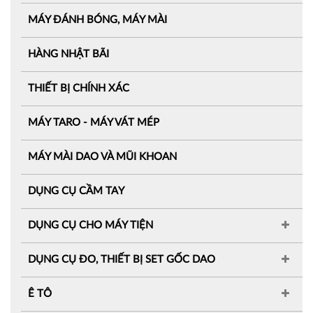
MÁY ĐÁNH BÓNG, MÁY MÀI
HÀNG NHẬT BÃI
THIẾT BỊ CHÍNH XÁC
MÁY TARO - MÁY VÁT MÉP
MÁY MÀI DAO VÀ MŨI KHOAN
DỤNG CỤ CẦM TAY
DỤNG CỤ CHO MÁY TIỆN
DỤNG CỤ ĐO, THIẾT BỊ SET GỐC DAO
Ê TÔ