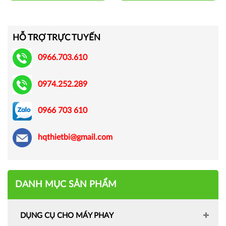
HỖ TRỢ TRỰC TUYẾN
0966.703.610
0974.252.289
0966 703 610
hqthietbi@gmail.com
DANH MỤC SẢN PHẨM
DỤNG CỤ CHO MÁY PHAY