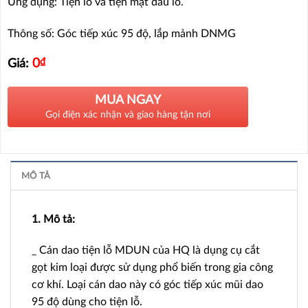
Ứng dụng: Tiện lỗ và tiện mặt đầu lỗ.
Thông số: Góc tiếp xúc 95 độ, lắp mảnh DNMG
0
₫
Giá:
MUA NGAY
Gọi điện xác nhận và giao hàng tận nơi
MÔ TẢ
1. Mô tả:
_ Cán dao tiện lỗ MDUN của HQ là dụng cụ cắt
gọt kim loại được sử dụng phổ biến trong gia công
cơ khí. Loại cán dao này có góc tiếp xúc mũi dao
95 độ dùng cho tiện lỗ.