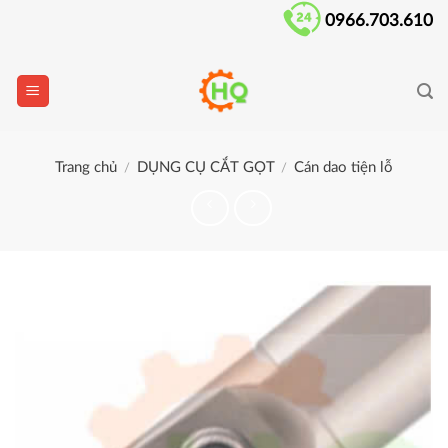
Skip
0966.703.610
to
content
Trang chủ
DỤNG CỤ CẮT GỌT
Cán dao tiện lỗ
/
/