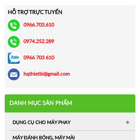
HỖ TRỢ TRỰC TUYẾN
0966.703.610
0974.252.289
0966 703 610
hqthietbi@gmail.com
DANH MỤC SẢN PHẨM
DỤNG CỤ CHO MÁY PHAY
MÁY ĐÁNH BÓNG, MÁY MÀI