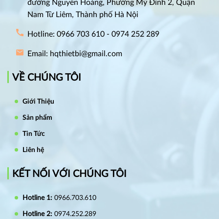
đường Nguyễn Hoàng, Phường Mỹ Đình 2, Quận
Nam Từ Liêm, Thành phố Hà Nội
Hotline: 0966 703 610 - 0974 252 289
Email: hqthietbi@gmail.com
VỀ CHÚNG TÔI
Giới Thiệu
Sản phẩm
Tin Tức
Liên hệ
KẾT NỐI VỚI CHÚNG TÔI
Hotline 1:
0966.703.610
Hotline 2:
0974.252.289