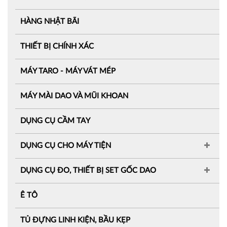
HÀNG NHẬT BÃI
THIẾT BỊ CHÍNH XÁC
MÁY TARO - MÁY VÁT MÉP
MÁY MÀI DAO VÀ MŨI KHOAN
DỤNG CỤ CẦM TAY
DỤNG CỤ CHO MÁY TIỆN
DỤNG CỤ ĐO, THIẾT BỊ SET GỐC DAO
Ê TÔ
TỦ ĐỰNG LINH KIỆN, BẦU KẸP