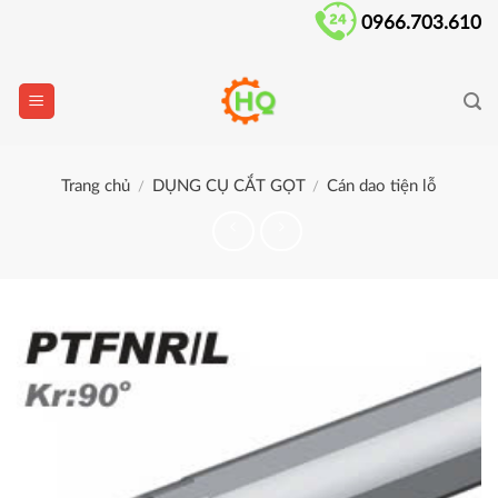
Skip
0966.703.610
to
content
Trang chủ
DỤNG CỤ CẮT GỌT
Cán dao tiện lỗ
/
/