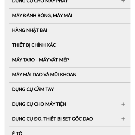
DỤNG CỤ CHO MÁY PHAY
MÁY ĐÁNH BÓNG, MÁY MÀI
HÀNG NHẬT BÃI
THIẾT BỊ CHÍNH XÁC
MÁY TARO - MÁY VÁT MÉP
MÁY MÀI DAO VÀ MŨI KHOAN
DỤNG CỤ CẦM TAY
DỤNG CỤ CHO MÁY TIỆN
DỤNG CỤ ĐO, THIẾT BỊ SET GỐC DAO
Ê TÔ