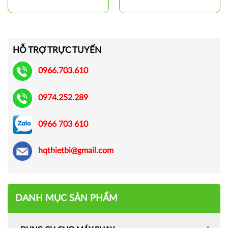
HỖ TRỢ TRỰC TUYẾN
0966.703.610
0974.252.289
0966 703 610
hqthietbi@gmail.com
DANH MỤC SẢN PHẨM