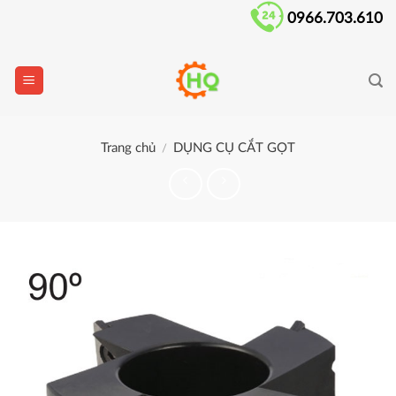
Skip
0966.703.610
to
content
Trang chủ
DỤNG CỤ CẮT GỌT
/