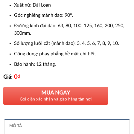
Xuất xứ: Đài Loan
Góc nghiêng mảnh dao: 90°.
Đường kính đài dao: 63, 80, 100, 125, 160, 200, 250,
300mm.
Số lượng lưỡi cắt (mảnh dao): 3, 4, 5, 6, 7, 8, 9, 10.
Công dụng: phay phẳng bề mặt chi tiết.
Bảo hành: 12 tháng.
0
₫
Giá:
MUA NGAY
Gọi điện xác nhận và giao hàng tận nơi
MÔ TẢ