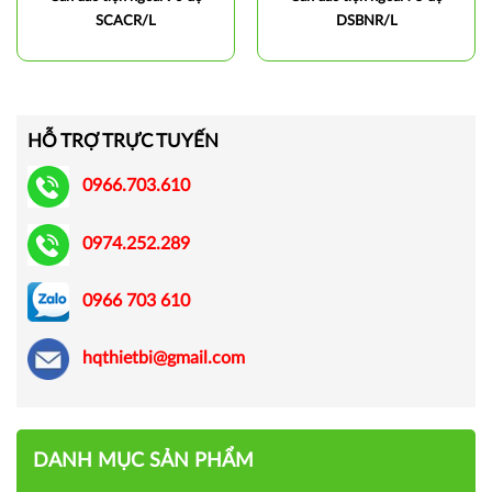
SCACR/L
DSBNR/L
HỖ TRỢ TRỰC TUYẾN
0966.703.610
0974.252.289
0966 703 610
hqthietbi@gmail.com
DANH MỤC SẢN PHẨM