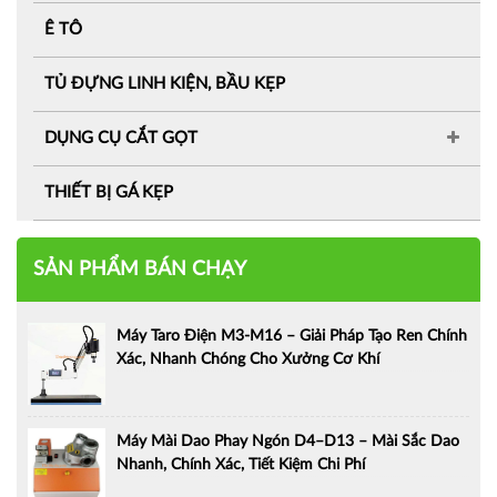
Ê TÔ
TỦ ĐỰNG LINH KIỆN, BẦU KẸP
DỤNG CỤ CẮT GỌT
THIẾT BỊ GÁ KẸP
SẢN PHẨM BÁN CHẠY
Máy Taro Điện M3-M16 – Giải Pháp Tạo Ren Chính
Xác, Nhanh Chóng Cho Xưởng Cơ Khí
Máy Mài Dao Phay Ngón D4–D13 – Mài Sắc Dao
Nhanh, Chính Xác, Tiết Kiệm Chi Phí