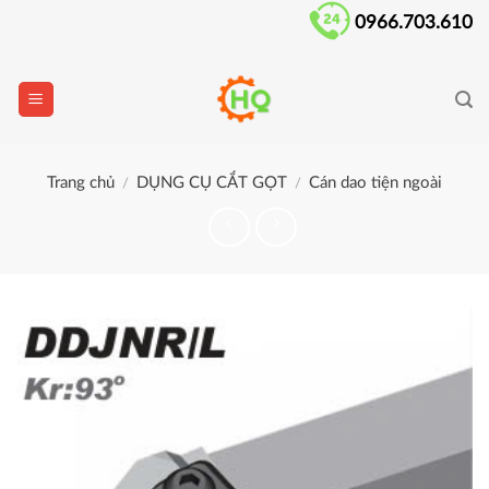
Skip
0966.703.610
to
content
Trang chủ
DỤNG CỤ CẮT GỌT
Cán dao tiện ngoài
/
/