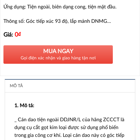
Ứng dụng: Tiện ngoài, biên dạng cong, tiện mặt đầu.
Thông số: Góc tiếp xúc 93 độ, lắp mảnh DNMG…
0
₫
Giá:
MUA NGAY
Gọi điện xác nhận và giao hàng tận nơi
MÔ TẢ
1. Mô tả:
_ Cán dao tiện ngoài DDJNR/L của hãng ZCCCT là
dụng cụ cắt gọt kim loại được sử dụng phổ biến
trong gia công cơ khí. Loại cán dao này có góc tiếp