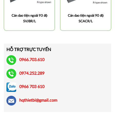
Cán dao tiện ngoài 93 độ
Cán dao tiện ngoài 90 độ
SVJBR/L
SCACR/L
HỖ TRỢ TRỰC TUYẾN
0966.703.610
0974.252.289
0966 703 610
hqthietbi@gmail.com