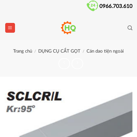
Skip
0966.703.610
to
content
Trang chủ
DỤNG CỤ CẮT GỌT
Cán dao tiện ngoài
/
/