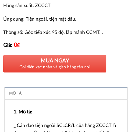
Hãng sản xuất: ZCCCT
Ứng dụng: Tiện ngoài, tiện mặt đầu.
Thông số: Góc tiếp xúc 95 độ, lắp mảnh CCMT…
0
₫
Giá:
MUA NGAY
Gọi điện xác nhận và giao hàng tận nơi
MÔ TẢ
1. Mô tả:
_ Cán dao tiện ngoài SCLCR/L của hãng ZCCCT là