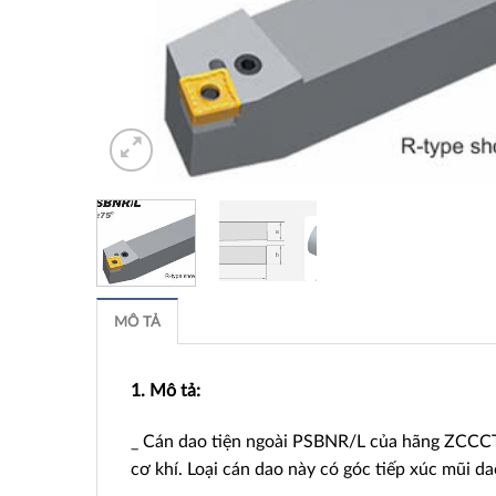
MÔ TẢ
1. Mô tả:
_ Cán dao tiện ngoài PSBNR/L của hãng ZCCCT l
cơ khí. Loại cán dao này có góc tiếp xúc mũi d