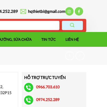
4.252.289
hqthietbi@gmail.com
DƯỠNG, SỬA CHỮA
TIN TỨC
LIÊN HỆ
HỖ TRỢ TRỰC TUYẾN
2,
0966.703.610
232P15
0974.252.289