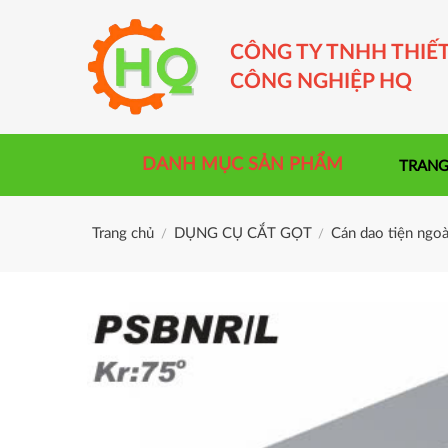
Skip
to
CÔNG TY TNHH THIẾT
content
CÔNG NGHIỆP HQ
DANH MỤC SẢN PHẨM
TRANG
Trang chủ
DỤNG CỤ CẮT GỌT
Cán dao tiện ngoà
/
/