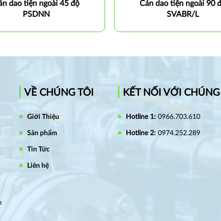
án dao tiện ngoài 45 độ
Cán dao tiện ngoài 90 
PSDNN
SVABR/L
VỀ CHÚNG TÔI
KẾT NỐI VỚI CHÚNG
Giới Thiệu
Hotline 1:
0966.703.610
Sản phẩm
Hotline 2:
0974.252.289
Tin Tức
Liên hệ
m