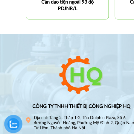
 độ
Cán dao tiện ngoài 93 độ
C
PDJNR/L
CÔNG TY TNHH THIẾT BỊ CÔNG NGHIỆP HQ
Địa chỉ: Tầng 2, Tháp 1-2, Tòa Dolphin Plaza, Số 6
đường Nguyễn Hoàng, Phường Mỹ Đình 2, Quận Na
Từ Liêm, Thành phố Hà Nội