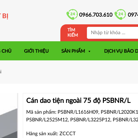
0966.703.610
097
 BỊ
TÌM
KIẾM
 CHỦ
GIỚI THIỆU
SẢN PHẨM
DỊCH VỤ BẢO 
i
Cán dao tiện ngoài 75 độ PSBNR/L
Mã sản phẩm: PSBNR/L1616H09, PSBNR/L2020K1
PSBNR/L2525M12, PSBNR/L3225P12, PSBNR/L3
Hãng sản xuất: ZCCCT