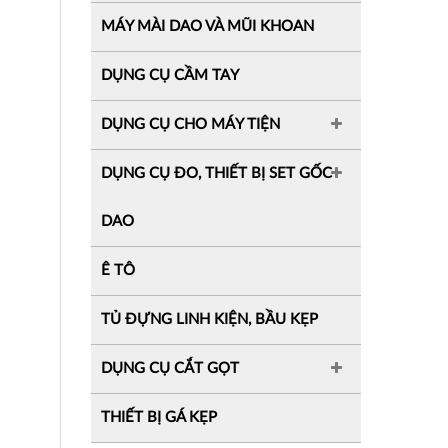
MÁY MÀI DAO VÀ MŨI KHOAN
DỤNG CỤ CẦM TAY
DỤNG CỤ CHO MÁY TIỆN
DỤNG CỤ ĐO, THIẾT BỊ SET GỐC
DAO
Ê TÔ
TỦ ĐỰNG LINH KIỆN, BẦU KẸP
DỤNG CỤ CẮT GỌT
THIẾT BỊ GÁ KẸP