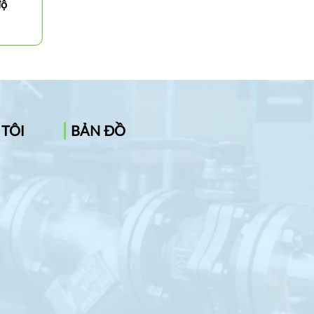
độ
Cán dao tiện ngoài 90 độ
SCACR/L
 TÔI
BẢN ĐỒ