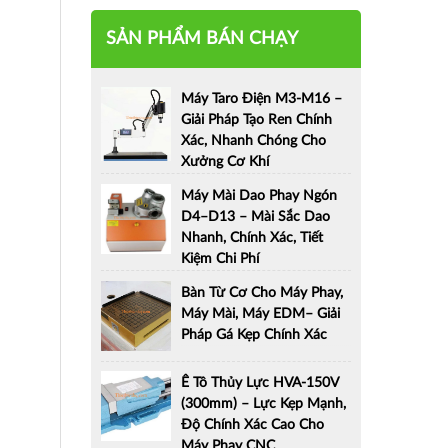
SẢN PHẨM BÁN CHẠY
Máy Taro Điện M3-M16 –
Giải Pháp Tạo Ren Chính
Xác, Nhanh Chóng Cho
Xưởng Cơ Khí
Máy Mài Dao Phay Ngón
D4–D13 – Mài Sắc Dao
Nhanh, Chính Xác, Tiết
Kiệm Chi Phí
Bàn Từ Cơ Cho Máy Phay,
Máy Mài, Máy EDM– Giải
Pháp Gá Kẹp Chính Xác
Ê Tô Thủy Lực HVA-150V
(300mm) – Lực Kẹp Mạnh,
Độ Chính Xác Cao Cho
Máy Phay CNC