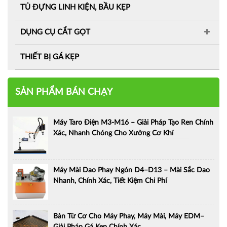
TỦ ĐỰNG LINH KIỆN, BẦU KẸP
DỤNG CỤ CẮT GỌT
THIẾT BỊ GÁ KẸP
SẢN PHẨM BÁN CHẠY
Máy Taro Điện M3-M16 – Giải Pháp Tạo Ren Chính
Xác, Nhanh Chóng Cho Xưởng Cơ Khí
Máy Mài Dao Phay Ngón D4–D13 – Mài Sắc Dao
Nhanh, Chính Xác, Tiết Kiệm Chi Phí
Bàn Từ Cơ Cho Máy Phay, Máy Mài, Máy EDM–
Giải Pháp Gá Kẹp Chính Xác