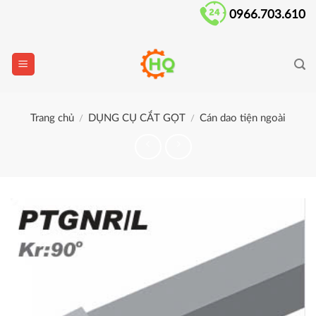
Skip
0966.703.610
to
content
Trang chủ
DỤNG CỤ CẮT GỌT
Cán dao tiện ngoài
/
/