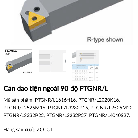
Cán dao tiện ngoài 90 độ PTGNR/L
Mã sản phẩm: PTGNR/L1616H16, PTGNR/L2020K16,
PTGNR/L2525M16, PTGNR/L3232P16, PTGNR/L2525M22,
PTGNR/L3232P22, PTGNR/L3232P27, PTGNR/L4040S27.
Hãng sản xuất: ZCCCT