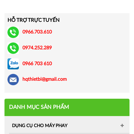
HỖ TRỢ TRỰC TUYẾN
0966.703.610
0974.252.289
0966 703 610
hqthietbi@gmail.com
DANH MỤC SẢN PHẨM
DỤNG CỤ CHO MÁY PHAY