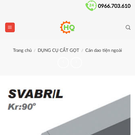
Skip
0966.703.610
to
content
Trang chủ
DỤNG CỤ CẮT GỌT
Cán dao tiện ngoài
/
/