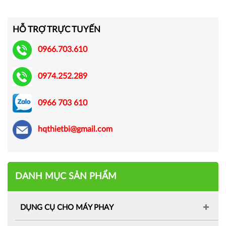
HỖ TRỢ TRỰC TUYẾN
0966.703.610
0974.252.289
0966 703 610
hqthietbi@gmail.com
DANH MỤC SẢN PHẨM
DỤNG CỤ CHO MÁY PHAY