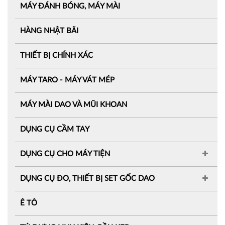
MÁY ĐÁNH BÓNG, MÁY MÀI
HÀNG NHẬT BÃI
THIẾT BỊ CHÍNH XÁC
MÁY TARO - MÁY VÁT MÉP
MÁY MÀI DAO VÀ MŨI KHOAN
DỤNG CỤ CẦM TAY
DỤNG CỤ CHO MÁY TIỆN
DỤNG CỤ ĐO, THIẾT BỊ SET GỐC DAO
Ê TÔ