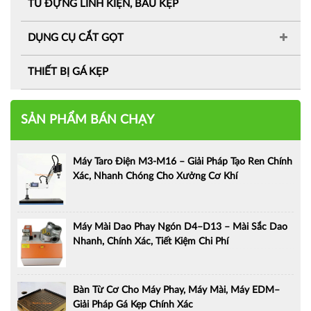
TỦ ĐỰNG LINH KIỆN, BẦU KẸP
DỤNG CỤ CẮT GỌT
THIẾT BỊ GÁ KẸP
SẢN PHẨM BÁN CHẠY
Máy Taro Điện M3-M16 – Giải Pháp Tạo Ren Chính
Xác, Nhanh Chóng Cho Xưởng Cơ Khí
Máy Mài Dao Phay Ngón D4–D13 – Mài Sắc Dao
Nhanh, Chính Xác, Tiết Kiệm Chi Phí
Bàn Từ Cơ Cho Máy Phay, Máy Mài, Máy EDM–
Giải Pháp Gá Kẹp Chính Xác