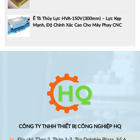
Ê Tô Thủy Lực HVA-150V (300mm) – Lực Kẹp
Mạnh, Độ Chính Xác Cao Cho Máy Phay CNC
CÔNG TY TNHH THIẾT BỊ CÔNG NGHIỆP HQ
Địa chỉ: Tầng 2, Tháp 1-2, Tòa Dolphin Plaza, Số 6