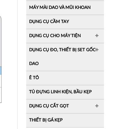
MÁY MÀI DAO VÀ MŨI KHOAN
DỤNG CỤ CẦM TAY
DỤNG CỤ CHO MÁY TIỆN
DỤNG CỤ ĐO, THIẾT BỊ SET GỐC
DAO
Ê TÔ
TỦ ĐỰNG LINH KIỆN, BẦU KẸP
DỤNG CỤ CẮT GỌT
THIẾT BỊ GÁ KẸP