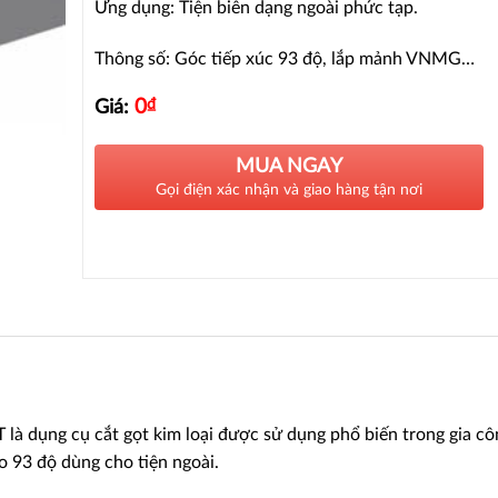
Ứng dụng: Tiện biên dạng ngoài phức tạp.
Thông số: Góc tiếp xúc 93 độ, lắp mảnh VNMG…
0
₫
Giá:
MUA NGAY
Gọi điện xác nhận và giao hàng tận nơi
à dụng cụ cắt gọt kim loại được sử dụng phổ biến trong gia cô
ao 93 độ dùng cho tiện ngoài.