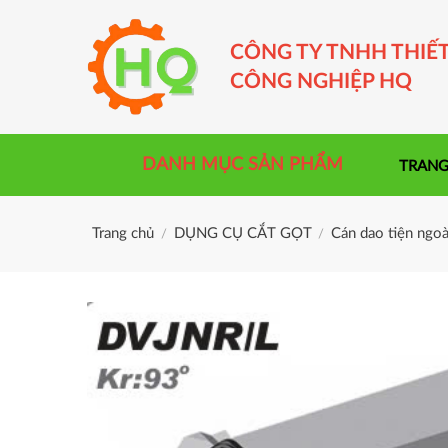
Skip
to
CÔNG TY TNHH THIẾT
content
CÔNG NGHIỆP HQ
DANH MỤC SẢN PHẨM
TRANG
Trang chủ
DỤNG CỤ CẮT GỌT
Cán dao tiện ngoà
/
/