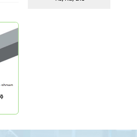
độ
Cán dao tiện ngoài 60 độ
PTTNR/L