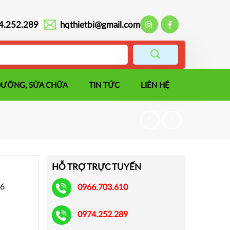
4.252.289
hqthietbi@gmail.com
DƯỠNG, SỬA CHỮA
TIN TỨC
LIÊN HỆ
HỖ TRỢ TRỰC TUYẾN
16
0966.703.610
0974.252.289