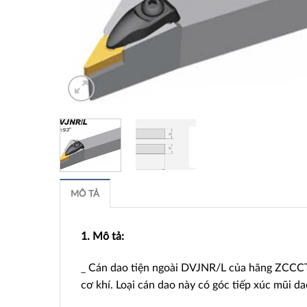
MÔ TẢ
1. Mô tả:
_ Cán dao tiện ngoài DVJNR/L của hãng ZCCCT l
cơ khí. Loại cán dao này có góc tiếp xúc mũi d