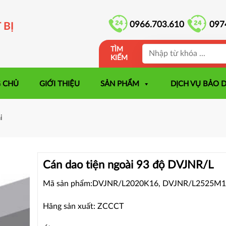
0966.703.610
097
 BỊ
TÌM
KIẾM
 CHỦ
GIỚI THIỆU
SẢN PHẨM
DỊCH VỤ BẢO 
i
Cán dao tiện ngoài 93 độ DVJNR/L
Mã sản phẩm:DVJNR/L2020K16, DVJNR/L2525M
Hãng sản xuất: ZCCCT