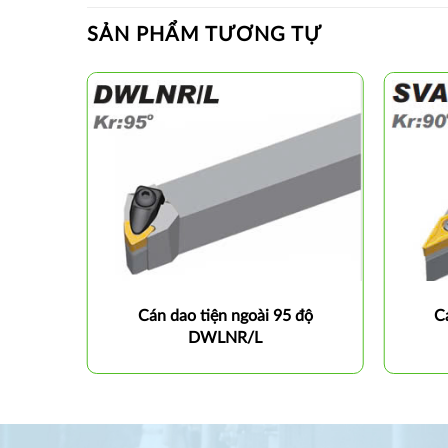
SẢN PHẨM TƯƠNG TỰ
 độ
Cán dao tiện ngoài 95 độ
C
DWLNR/L