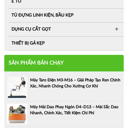
Ê TÔ
TỦ ĐỰNG LINH KIỆN, BẦU KẸP
DỤNG CỤ CẮT GỌT
THIẾT BỊ GÁ KẸP
SẢN PHẨM BÁN CHẠY
Máy Taro Điện M3-M16 – Giải Pháp Tạo Ren Chính
Xác, Nhanh Chóng Cho Xưởng Cơ Khí
Máy Mài Dao Phay Ngón D4–D13 – Mài Sắc Dao
Nhanh, Chính Xác, Tiết Kiệm Chi Phí