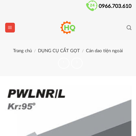
Skip
0966.703.610
to
content
Trang chủ
DỤNG CỤ CẮT GỌT
Cán dao tiện ngoài
/
/