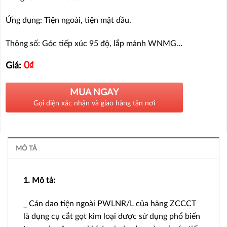
Ứng dụng: Tiện ngoài, tiện mặt đầu.
Thông số: Góc tiếp xúc 95 độ, lắp mảnh WNMG…
0
₫
Giá:
MUA NGAY
Gọi điện xác nhận và giao hàng tận nơi
MÔ TẢ
1. Mô tả:
_ Cán dao tiện ngoài PWLNR/L của hãng ZCCCT
là dụng cụ cắt gọt kim loại được sử dụng phổ biến