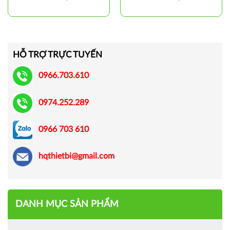
HỖ TRỢ TRỰC TUYẾN
0966.703.610
0974.252.289
0966 703 610
hqthietbi@gmail.com
DANH MỤC SẢN PHẨM