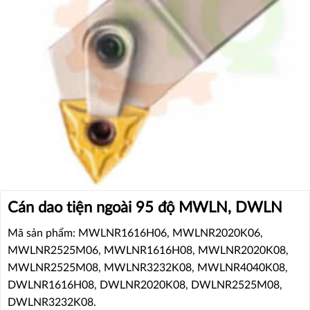
Cán dao tiện ngoài 95 độ MWLN, DWLN
Mã sản phẩm: MWLNR1616H06, MWLNR2020K06,
MWLNR2525M06, MWLNR1616H08, MWLNR2020K08,
MWLNR2525M08, MWLNR3232K08, MWLNR4040K08,
DWLNR1616H08, DWLNR2020K08, DWLNR2525M08,
DWLNR3232K08.