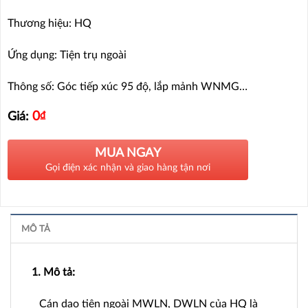
Thương hiệu: HQ
Ứng dụng: Tiện trụ ngoài
Thông số: Góc tiếp xúc 95 độ, lắp mảnh WNMG…
0
₫
Giá:
MUA NGAY
Gọi điện xác nhận và giao hàng tận nơi
MÔ TẢ
1. Mô tả:
_ Cán dao tiện ngoài MWLN, DWLN của HQ là