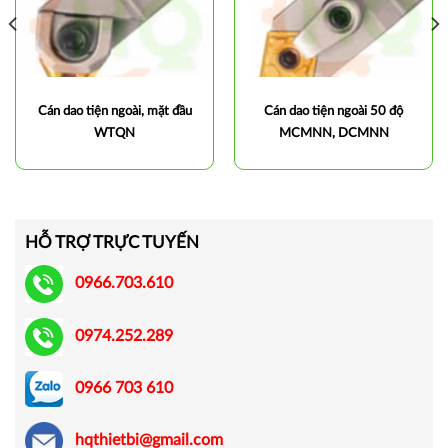
Cán dao tiện ngoài, mặt đầu
Cán dao tiện ngoài 50 độ
WTQN
MCMNN, DCMNN
HỖ TRỢ TRỰC TUYẾN
0966.703.610
0974.252.289
0966 703 610
hqthietbi@gmail.com