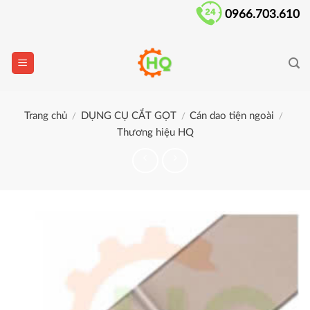
Skip
0966.703.610
to
content
Trang chủ
DỤNG CỤ CẮT GỌT
Cán dao tiện ngoài
/
/
/
Thương hiệu HQ