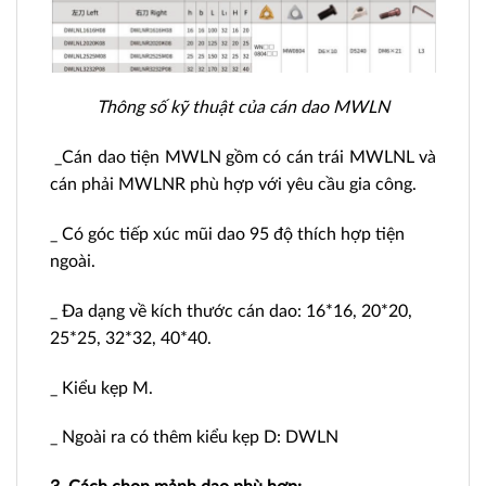
Thông số kỹ thuật của cán dao MWLN
_Cán dao tiện MWLN gồm có cán trái MWLNL và
cán phải MWLNR phù hợp với yêu cầu gia công.
_ Có góc tiếp xúc mũi dao 95 độ thích hợp tiện
ngoài.
_ Đa dạng về kích thước cán dao: 16*16, 20*20,
25*25, 32*32, 40*40.
_ Kiểu kẹp M.
_ Ngoài ra có thêm kiểu kẹp D: DWLN