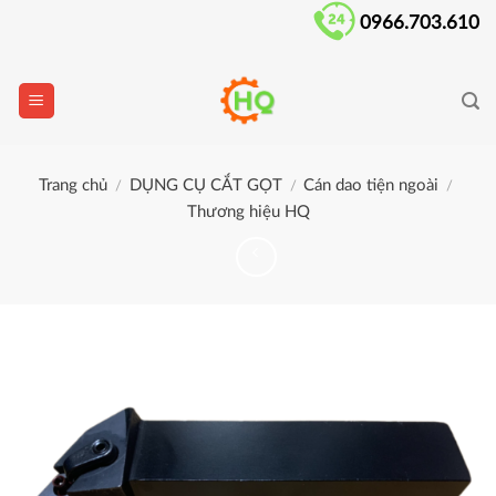
Skip
0966.703.610
to
content
Trang chủ
DỤNG CỤ CẮT GỌT
Cán dao tiện ngoài
/
/
/
Thương hiệu HQ