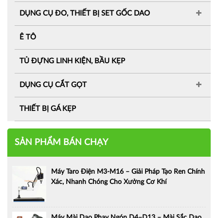
DỤNG CỤ ĐO, THIẾT BỊ SET GỐC DAO
Ê TÔ
TỦ ĐỰNG LINH KIỆN, BẦU KẸP
DỤNG CỤ CẮT GỌT
THIẾT BỊ GÁ KẸP
SẢN PHẨM BÁN CHẠY
Máy Taro Điện M3-M16 – Giải Pháp Tạo Ren Chính
Xác, Nhanh Chóng Cho Xưởng Cơ Khí
Máy Mài Dao Phay Ngón D4–D13 – Mài Sắc Dao