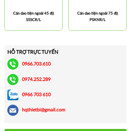
Cán dao tiện ngoài 45 độ
Cán dao tiện ngoài 75 độ
SSSCR/L
PSKNR/L
HỖ TRỢ TRỰC TUYẾN
0966.703.610
0974.252.289
0966 703 610
hqthietbi@gmail.com