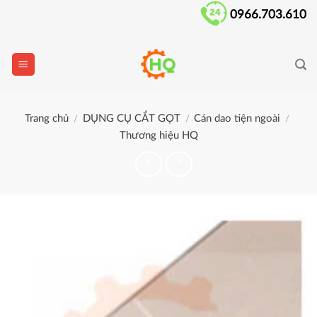
Skip
0966.703.610
to
content
Trang chủ
DỤNG CỤ CẮT GỌT
Cán dao tiện ngoài
/
/
/
Thương hiệu HQ