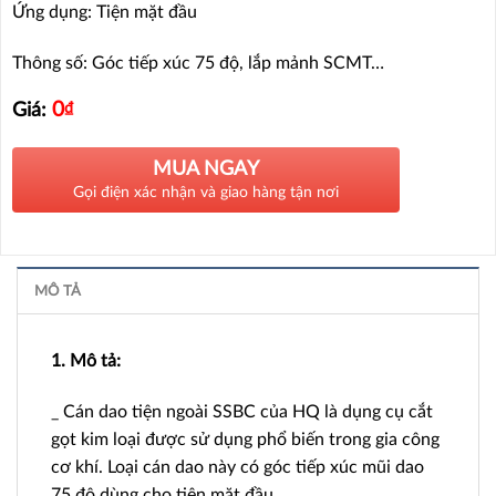
Ứng dụng: Tiện mặt đầu
Thông số: Góc tiếp xúc 75 độ, lắp mảnh SCMT…
0
₫
Giá:
MUA NGAY
Gọi điện xác nhận và giao hàng tận nơi
MÔ TẢ
1. Mô tả:
_ Cán dao tiện ngoài SSBC của HQ là dụng cụ cắt
gọt kim loại được sử dụng phổ biến trong gia công
cơ khí. Loại cán dao này có góc tiếp xúc mũi dao
75 độ dùng cho tiện mặt đầu.