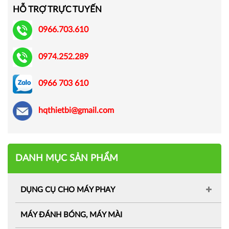
HỖ TRỢ TRỰC TUYẾN
0966.703.610
0974.252.289
0966 703 610
hqthietbi@gmail.com
DANH MỤC SẢN PHẨM
DỤNG CỤ CHO MÁY PHAY
MÁY ĐÁNH BÓNG, MÁY MÀI