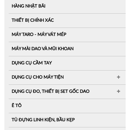
HÀNG NHẬT BÃI
THIẾT BỊ CHÍNH XÁC
MÁY TARO - MÁY VÁT MÉP
MÁY MÀI DAO VÀ MŨI KHOAN
DỤNG CỤ CẦM TAY
DỤNG CỤ CHO MÁY TIỆN
DỤNG CỤ ĐO, THIẾT BỊ SET GỐC DAO
Ê TÔ
TỦ ĐỰNG LINH KIỆN, BẦU KẸP