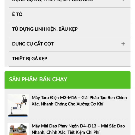
Ê TÔ
TỦ ĐỰNG LINH KIỆN, BẦU KẸP
DỤNG CỤ CẮT GỌT
THIẾT BỊ GÁ KẸP
SẢN PHẨM BÁN CHẠY
Máy Taro Điện M3-M16 – Giải Pháp Tạo Ren Chính
Xác, Nhanh Chóng Cho Xưởng Cơ Khí
Máy Mài Dao Phay Ngón D4–D13 – Mài Sắc Dao
Nhanh, Chính Xác, Tiết Kiệm Chi Phí