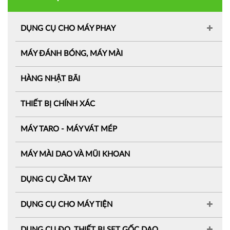
DỤNG CỤ CHO MÁY PHAY
MÁY ĐÁNH BÓNG, MÁY MÀI
HÀNG NHẬT BÃI
THIẾT BỊ CHÍNH XÁC
MÁY TARO - MÁY VÁT MÉP
MÁY MÀI DAO VÀ MŨI KHOAN
DỤNG CỤ CẦM TAY
DỤNG CỤ CHO MÁY TIỆN
DỤNG CỤ ĐO, THIẾT BỊ SET GỐC DAO