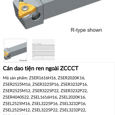
Cán dao tiện ren ngoài ZCCCT
Mã sản phẩm: ZSER1616H16, ZSER2020K16,
ZSER2525M16, ZSER3225P16, ZSER3232P16,
ZSER2525M12, ZSER3225P22, ZSER3232P22,
ZSER4040S22, ZSEL1616H16, ZSEL2020K16,
ZSEL2525M16, ZSEL3225P16, ZSEL3232P16,
ZSEL2525M12, ZSEL3225P22, ZSEL3232P22,