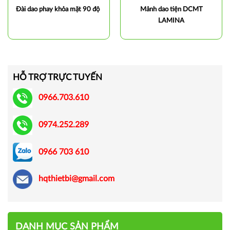
Đài dao phay khỏa mặt 90 độ
Mảnh dao tiện DCMT
LAMINA
HỖ TRỢ TRỰC TUYẾN
0966.703.610
0974.252.289
0966 703 610
hqthietbi@gmail.com
DANH MỤC SẢN PHẨM