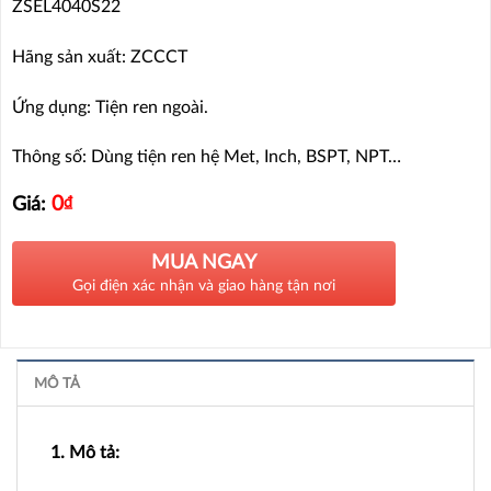
ZSEL4040S22
Hãng sản xuất: ZCCCT
Ứng dụng: Tiện ren ngoài.
Thông số: Dùng tiện ren hệ Met, Inch, BSPT, NPT…
0
₫
Giá:
MUA NGAY
Gọi điện xác nhận và giao hàng tận nơi
MÔ TẢ
1. Mô tả: