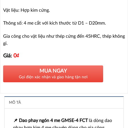
Vật liệu: Hợp kim cứng.
Thông số: 4 me cắt với kích thước từ D1 – D20mm.
Gia công cho vật liệu như thép cứng đến 45HRC, thép không
gỉ.
0
₫
Giá:
MUA NGAY
Gọi điện xác nhận và giao hàng tận nơi
MÔ TẢ
📌 Dao phay ngón 4 me GMSE-4 FCT
là dòng dao
phay hợp kim 4 me chuyên dùng cho gia công