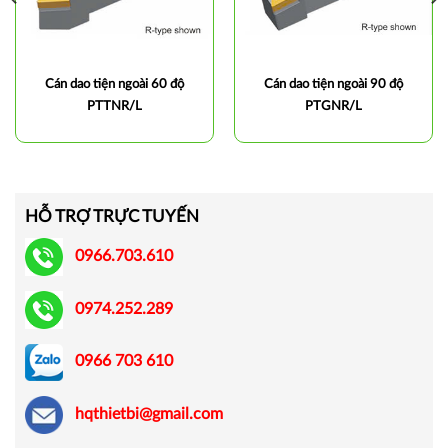
Cán dao tiện ngoài 60 độ
Cán dao tiện ngoài 90 độ
PTTNR/L
PTGNR/L
HỖ TRỢ TRỰC TUYẾN
0966.703.610
0974.252.289
0966 703 610
hqthietbi@gmail.com