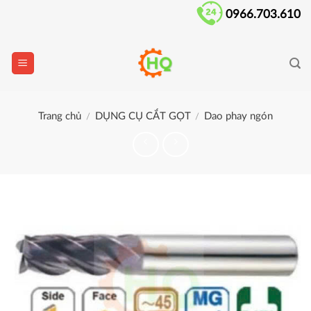
Skip
0966.703.610
to
content
Trang chủ
DỤNG CỤ CẮT GỌT
Dao phay ngón
/
/