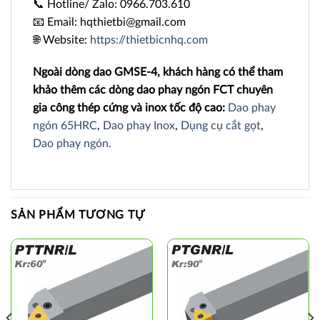
📞 Hotline/ Zalo: 0966.703.610
📧 Email: hqthietbi@gmail.com
🌐 Website:
https://thietbicnhq.com
Ngoài dòng dao GMSE-4, khách hàng có thể tham
khảo thêm các dòng dao phay ngón FCT chuyên
gia công thép cứng và inox tốc độ cao:
Dao phay
ngón 65HRC
,
Dao phay Inox
,
Dụng cụ cắt gọt
,
Dao phay ngón.
SẢN PHẨM TƯƠNG TỰ