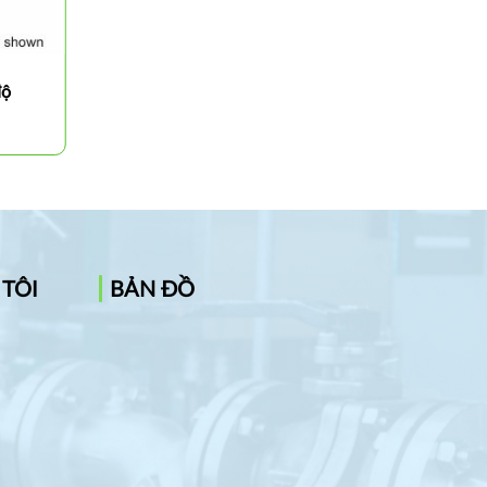
độ
Cán dao tiện ren ngoài
SER2020K16 HANSHIBA
 TÔI
BẢN ĐỒ