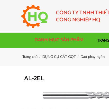
Skip
to
CÔNG TY TNHH THIẾT
content
CÔNG NGHIỆP HQ
DANH MỤC SẢN PHẨM
TRANG
Trang chủ
DỤNG CỤ CẮT GỌT
Dao phay ngón
/
/