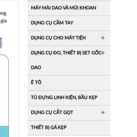
MÁY MÀI DAO VÀ MŨI KHOAN
ong
 gia
DỤNG CỤ CẦM TAY
DỤNG CỤ CHO MÁY TIỆN
DỤNG CỤ ĐO, THIẾT BỊ SET GỐC
DAO
Ê TÔ
TỦ ĐỰNG LINH KIỆN, BẦU KẸP
DỤNG CỤ CẮT GỌT
THIẾT BỊ GÁ KẸP