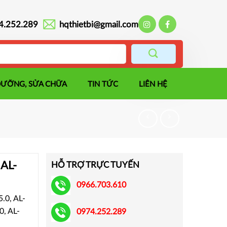
4.252.289
hqthietbi@gmail.com
DƯỠNG, SỬA CHỮA
TIN TỨC
LIÊN HỆ
 AL-
HỖ TRỢ TRỰC TUYẾN
0966.703.610
.0, AL-
0, AL-
0974.252.289