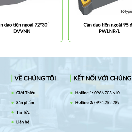
n dao tiện ngoài 72°30′
Cán dao tiện ngoài 95 
DVVNN
PWLNR/L
VỀ CHÚNG TÔI
KẾT NỐI VỚI CHÚNG
Giới Thiệu
Hotline 1:
0966.703.610
Sản phẩm
Hotline 2:
0974.252.289
Tin Tức
Liên hệ