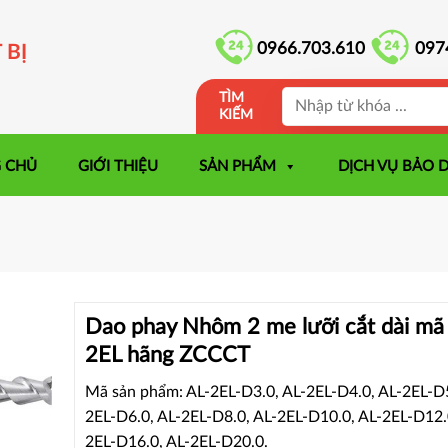
0966.703.610
097
 BỊ
TÌM
KIẾM
 CHỦ
GIỚI THIỆU
SẢN PHẨM
DỊCH VỤ BẢO 
Dao phay Nhôm 2 me lưỡi cắt dài mã
2EL hãng ZCCCT
Mã sản phẩm: AL-2EL-D3.0, AL-2EL-D4.0, AL-2EL-D5
2EL-D6.0, AL-2EL-D8.0, AL-2EL-D10.0, AL-2EL-D12.
2EL-D16.0, AL-2EL-D20.0.