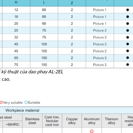
 kỹ thuật của dao phay AL-2EL
c cao.