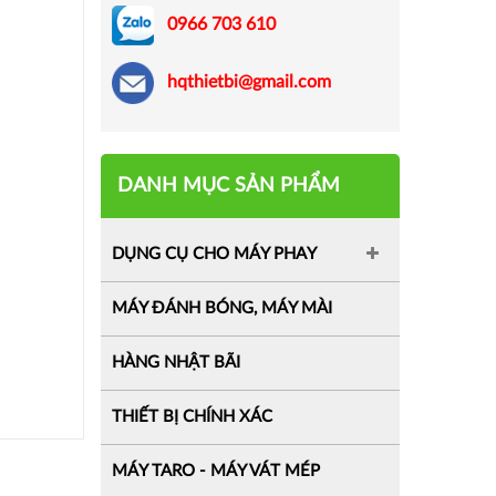
0966 703 610
hqthietbi@gmail.com
DANH MỤC SẢN PHẨM
DỤNG CỤ CHO MÁY PHAY
MÁY ĐÁNH BÓNG, MÁY MÀI
HÀNG NHẬT BÃI
THIẾT BỊ CHÍNH XÁC
MÁY TARO - MÁY VÁT MÉP