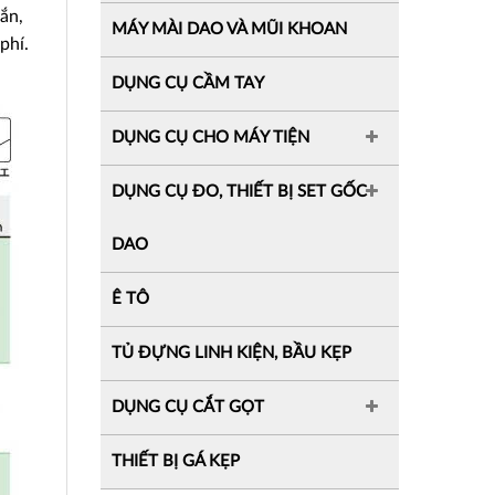
ắn,
MÁY MÀI DAO VÀ MŨI KHOAN
phí.
DỤNG CỤ CẦM TAY
DỤNG CỤ CHO MÁY TIỆN
DỤNG CỤ ĐO, THIẾT BỊ SET GỐC
DAO
Ê TÔ
TỦ ĐỰNG LINH KIỆN, BẦU KẸP
DỤNG CỤ CẮT GỌT
THIẾT BỊ GÁ KẸP