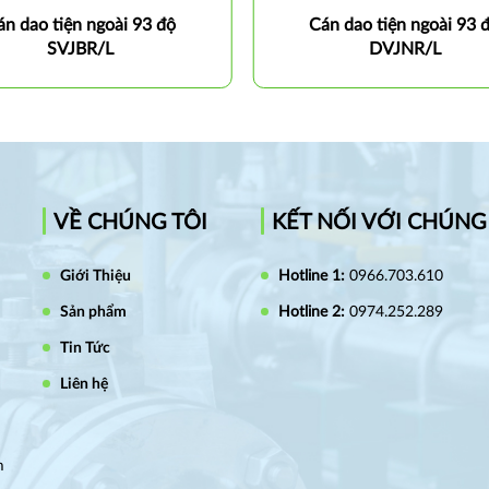
án dao tiện ngoài 93 độ
Cán dao tiện ngoài 93 
SVJBR/L
DVJNR/L
VỀ CHÚNG TÔI
KẾT NỐI VỚI CHÚNG
Giới Thiệu
Hotline 1:
0966.703.610
Sản phẩm
Hotline 2:
0974.252.289
Tin Tức
Liên hệ
m