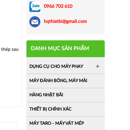
0966 703 610
hqthietbi@gmail.com
DANH MỤC SẢN PHẨM
, thép sau
DỤNG CỤ CHO MÁY PHAY
MÁY ĐÁNH BÓNG, MÁY MÀI
HÀNG NHẬT BÃI
THIẾT BỊ CHÍNH XÁC
MÁY TARO - MÁY VÁT MÉP