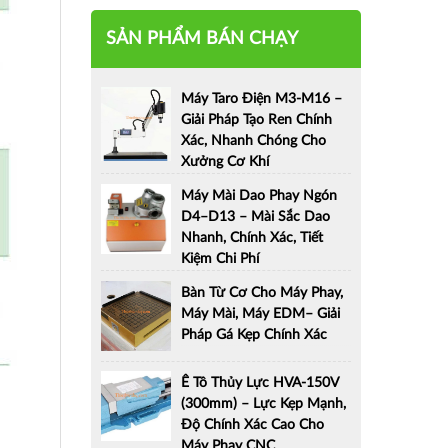
SẢN PHẨM BÁN CHẠY
Máy Taro Điện M3-M16 –
Giải Pháp Tạo Ren Chính
Xác, Nhanh Chóng Cho
Xưởng Cơ Khí
Máy Mài Dao Phay Ngón
D4–D13 – Mài Sắc Dao
Nhanh, Chính Xác, Tiết
Kiệm Chi Phí
Bàn Từ Cơ Cho Máy Phay,
Máy Mài, Máy EDM– Giải
Pháp Gá Kẹp Chính Xác
Ê Tô Thủy Lực HVA-150V
(300mm) – Lực Kẹp Mạnh,
Độ Chính Xác Cao Cho
Máy Phay CNC