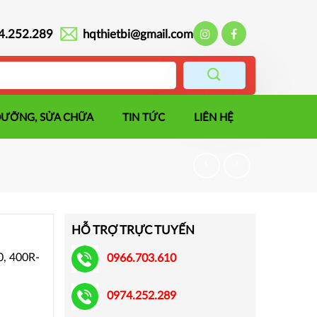
4.252.289
hqthietbi@gmail.com
DƯỠNG, SỬA CHỮA
TIN TỨC
LIÊN HỆ
HỖ TRỢ TRỰC TUYẾN
, 400R-
0966.703.610
0974.252.289