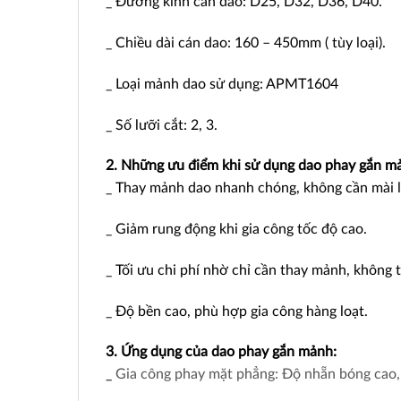
_ Đường kính cán dao: D25, D32, D36, D40.
_ Chiều dài cán dao: 160 – 450mm ( tùy loại).
_ Loại mảnh dao sử dụng: APMT1604
_ Số lưỡi cắt: 2, 3.
2. Những ưu điểm khi sử dụng dao phay gắn 
_ Thay mảnh dao nhanh chóng, không cần mài l
_ Giảm rung động khi gia công tốc độ cao.
_ Tối ưu chi phí nhờ chỉ cần thay mảnh, không 
_ Độ bền cao, phù hợp gia công hàng loạt.
3. Ứng dụng của dao phay gắn mảnh:
_
Gia công phay mặt phẳng: Độ nhẵn bóng cao, 