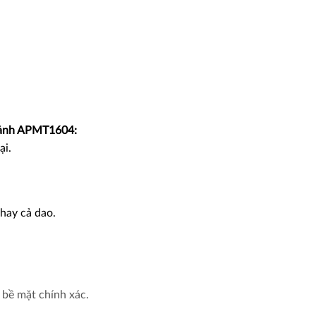
mảnh APMT1604:
ại.
thay cả dao.
bề mặt chính xác.