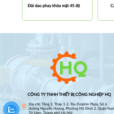
 độ
Đài dao phay khỏa mặt 45 độ
C
CÔNG TY TNHH THIẾT BỊ CÔNG NGHIỆP HQ
Địa chỉ: Tầng 2, Tháp 1-2, Tòa Dolphin Plaza, Số 6
đường Nguyễn Hoàng, Phường Mỹ Đình 2, Quận Na
Từ Liêm, Thành phố Hà Nội