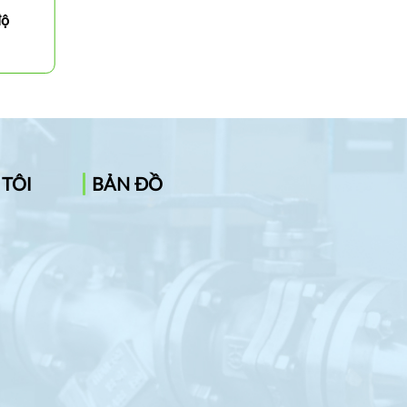
độ
Cán dao tiện mặt đầu 90 độ
PTFNR/L
 TÔI
BẢN ĐỒ