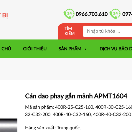
0966.703.610
097
 BỊ
TÌM
KIẾM
 CHỦ
GIỚI THIỆU
SẢN PHẨM
DỊCH VỤ BẢO 
Cán dao phay gắn mảnh APMT1604
Mã sản phẩm: 400R-25-C25-160, 400R-30-C25-160
32-C32-200, 400R-40-C32-160, 400R-40-C32-200
Hãng sản xuất: Trung quốc.