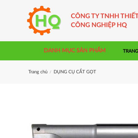
Skip
to
CÔNG TY TNHH THIẾT
content
CÔNG NGHIỆP HQ
DANH MỤC SẢN PHẨM
TRANG
Trang chủ
DỤNG CỤ CẮT GỌT
/