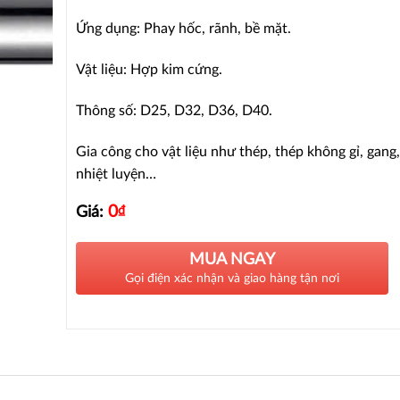
Ứng dụng: Phay hốc, rãnh, bề mặt.
Vật liệu: Hợp kim cứng.
Thông số: D25, D32, D36, D40.
Gia công cho vật liệu như thép, thép không gỉ, gang
nhiệt luyện…
0
₫
Giá:
MUA NGAY
Gọi điện xác nhận và giao hàng tận nơi