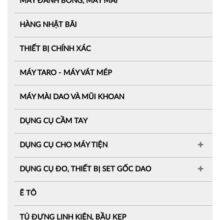
MÁY ĐÁNH BÓNG, MÁY MÀI
HÀNG NHẬT BÃI
THIẾT BỊ CHÍNH XÁC
MÁY TARO - MÁY VÁT MÉP
MÁY MÀI DAO VÀ MŨI KHOAN
DỤNG CỤ CẦM TAY
DỤNG CỤ CHO MÁY TIỆN
DỤNG CỤ ĐO, THIẾT BỊ SET GỐC DAO
Ê TÔ
TỦ ĐỰNG LINH KIỆN, BẦU KẸP