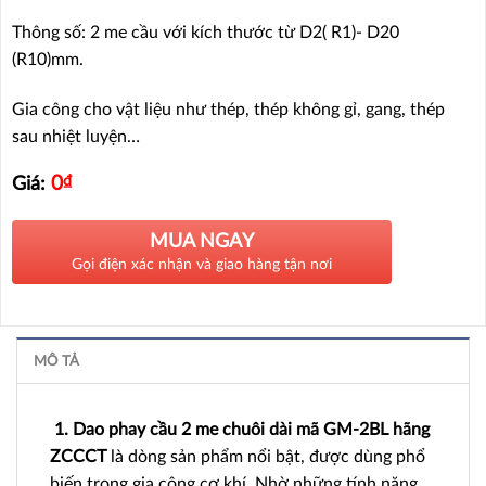
Thông số: 2 me cầu với kích thước từ D2( R1)- D20
(R10)mm.
Gia công cho vật liệu như thép, thép không gỉ, gang, thép
sau nhiệt luyện…
0
₫
Giá:
MUA NGAY
Gọi điện xác nhận và giao hàng tận nơi
MÔ TẢ
1. Dao phay cầu 2 me chuôi dài mã GM-2BL hãng
ZCCCT
là dòng sản phẩm nổi bật, được dùng phổ
biến trong gia công cơ khí. Nhờ những tính năng