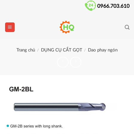
Skip
0966.703.610
to
content
Trang chủ
DỤNG CỤ CẮT GỌT
Dao phay ngón
/
/