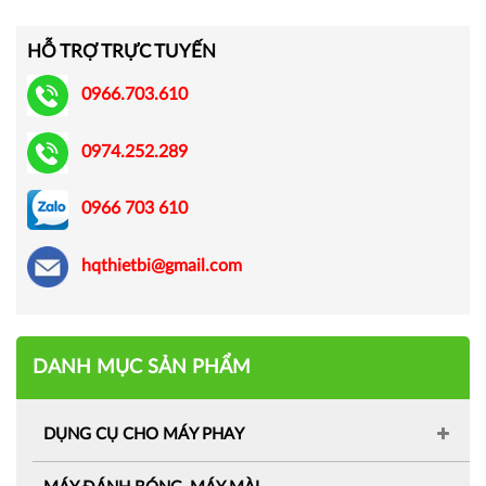
HỖ TRỢ TRỰC TUYẾN
0966.703.610
0974.252.289
0966 703 610
hqthietbi@gmail.com
DANH MỤC SẢN PHẨM
DỤNG CỤ CHO MÁY PHAY