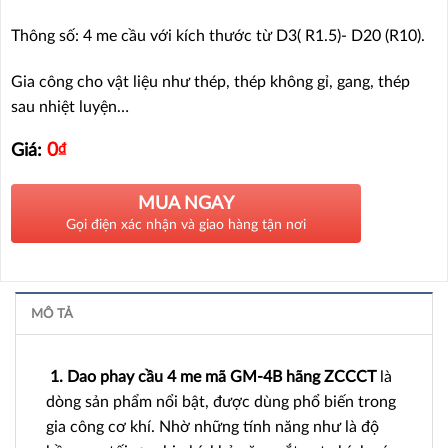
Thông số: 4 me cầu với kích thước từ D3( R1.5)- D20 (R10).
Gia công cho vật liệu như thép, thép không gỉ, gang, thép
sau nhiệt luyện…
0
₫
Giá:
MUA NGAY
Gọi điện xác nhận và giao hàng tận nơi
MÔ TẢ
1. Dao phay cầu 4 me mã GM-4B hãng ZCCCT
là
dòng sản phẩm nổi bật, được dùng phổ biến trong
gia công cơ khí. Nhờ những tính năng như là độ