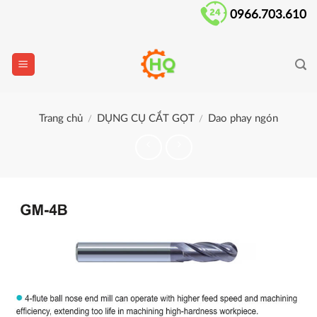
Skip
0966.703.610
to
content
Trang chủ
DỤNG CỤ CẮT GỌT
Dao phay ngón
/
/