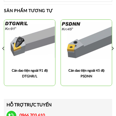
SẢN PHẨM TƯƠNG TỰ
Cán dao tiện ngoài 91 độ
Cán dao tiện ngoài 45 độ
DTGNR/L
PSDNN
HỖ TRỢ TRỰC TUYẾN
0966.703.610