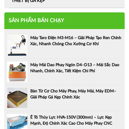
THIẾT BỊ GÁ KẸP
SẢN PHẨM BÁN CHẠY
Máy Taro Điện M3-M16 – Giải Pháp Tạo Ren Chính
Xác, Nhanh Chóng Cho Xưởng Cơ Khí
Máy Mài Dao Phay Ngón D4–D13 – Mài Sắc Dao
Nhanh, Chính Xác, Tiết Kiệm Chi Phí
Bàn Từ Cơ Cho Máy Phay, Máy Mài, Máy EDM–
Giải Pháp Gá Kẹp Chính Xác
Ê Tô Thủy Lực HVA-150V (300mm) – Lực Kẹp
Mạnh, Độ Chính Xác Cao Cho Máy Phay CNC