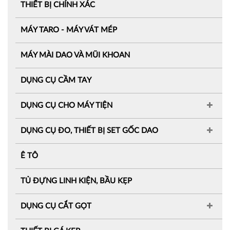
THIẾT BỊ CHÍNH XÁC
MÁY TARO - MÁY VÁT MÉP
MÁY MÀI DAO VÀ MŨI KHOAN
DỤNG CỤ CẦM TAY
DỤNG CỤ CHO MÁY TIỆN
DỤNG CỤ ĐO, THIẾT BỊ SET GỐC DAO
Ê TÔ
TỦ ĐỰNG LINH KIỆN, BẦU KẸP
DỤNG CỤ CẮT GỌT