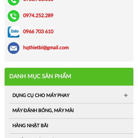
0974.252.289
0966 703 610
hqthietbi@gmail.com
DANH MỤC SẢN PHẨM
DỤNG CỤ CHO MÁY PHAY
MÁY ĐÁNH BÓNG, MÁY MÀI
HÀNG NHẬT BÃI