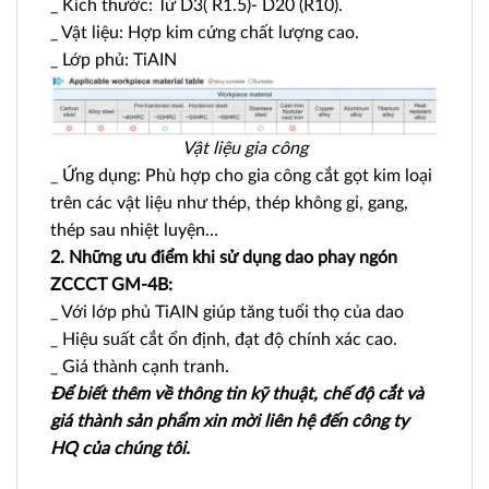
_ Kích thước: Từ D3( R1.5)- D20 (R10).
_ Vật liệu: Hợp kim cứng chất lượng cao.
_ Lớp phủ: TiAIN
Vật liệu gia công
_ Ứng dụng: Phù hợp cho gia công cắt gọt kim loại
trên các vật liệu như thép, thép không gỉ, gang,
thép sau nhiệt luyện…
2. Những ưu điểm khi sử dụng dao phay ngón
ZCCCT GM-4B:
_ Với lớp phủ TiAIN giúp tăng tuổi thọ của dao
_ Hiệu suất cắt ổn định, đạt độ chính xác cao.
_ Giá thành cạnh tranh.
Để biết thêm về thông tin kỹ thuật, chế độ cắt và
giá thành sản phẩm xin mời liên hệ đến công ty
HQ của chúng tôi.