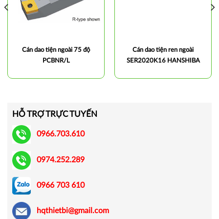
Cán dao tiện ngoài 75 độ
Cán dao tiện ren ngoài
PCBNR/L
SER2020K16 HANSHIBA
HỖ TRỢ TRỰC TUYẾN
0966.703.610
0974.252.289
0966 703 610
hqthietbi@gmail.com