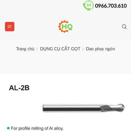
Skip
0966.703.610
to
content
Trang chủ
DỤNG CỤ CẮT GỌT
Dao phay ngón
/
/