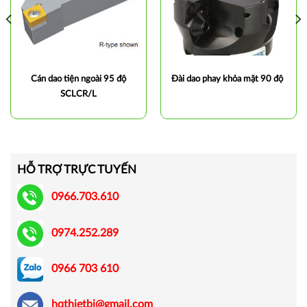
Cán dao tiện ngoài 95 độ
Đài dao phay khỏa mặt 90 độ
SCLCR/L
HỖ TRỢ TRỰC TUYẾN
0966.703.610
0974.252.289
0966 703 610
hqthietbi@gmail.com