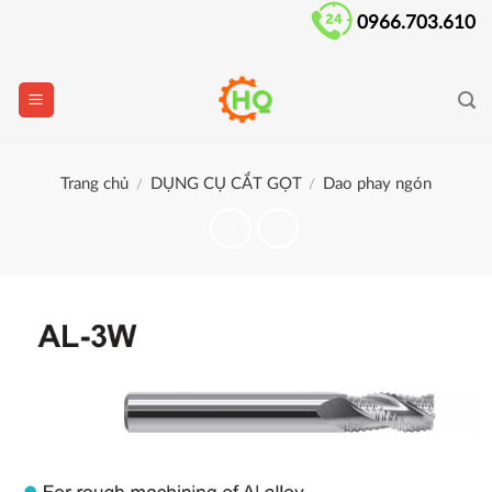
Skip
0966.703.610
to
content
Trang chủ
DỤNG CỤ CẮT GỌT
Dao phay ngón
/
/