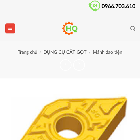
Skip
0966.703.610
to
content
Trang chủ
DỤNG CỤ CẮT GỌT
Mảnh dao tiện
/
/