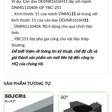
Ví dụ: Cán dao DDJNR1616H11 lắp với mảnh
DNMG110404-DF YBC-251
_ Kích thước 11 của mảnh DNMG
11
sẽ trùng với
kích thước 11 của cán dao DDJNR1616H
11
_ DNMG110404: R0.4 dùng cho quá trình tiện
tinh.
_ YBC151 lớp phủ gia công cho vật liệu thép
thường.
Để biết thêm về thông tin kỹ thuật, chế độ cắt và
giá thành sản phẩm xin mời liên hệ đến công ty
HQ của chúng tôi.
SẢN PHẨM TƯƠNG TỰ