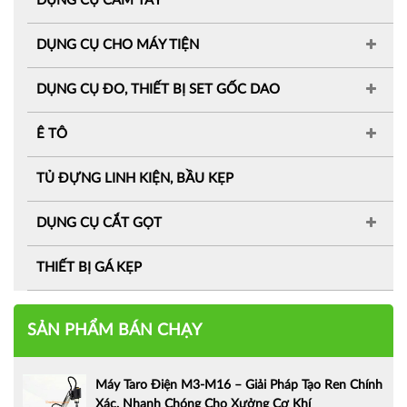
DỤNG CỤ CẦM TAY
DỤNG CỤ CHO MÁY TIỆN
DỤNG CỤ ĐO, THIẾT BỊ SET GỐC DAO
Ê TÔ
TỦ ĐỰNG LINH KIỆN, BẦU KẸP
DỤNG CỤ CẮT GỌT
THIẾT BỊ GÁ KẸP
SẢN PHẨM BÁN CHẠY
Máy Taro Điện M3-M16 – Giải Pháp Tạo Ren Chính
Xác, Nhanh Chóng Cho Xưởng Cơ Khí