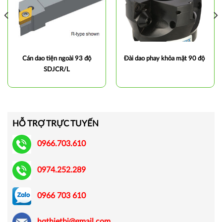
Cán dao tiện ngoài 93 độ
Đài dao phay khỏa mặt 90 độ
SDJCR/L
HỖ TRỢ TRỰC TUYẾN
0966.703.610
0974.252.289
0966 703 610
hqthietbi@gmail.com