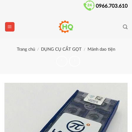
Skip
0966.703.610
to
content
Trang chủ
DỤNG CỤ CẮT GỌT
Mảnh dao tiện
/
/