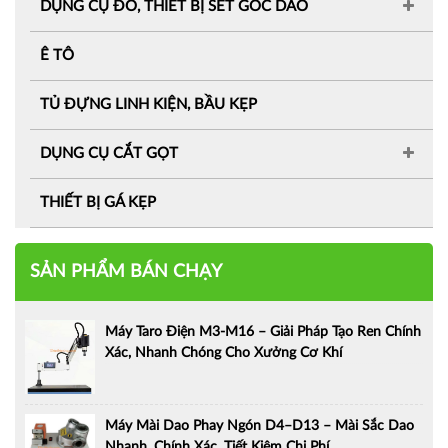
DỤNG CỤ ĐO, THIẾT BỊ SET GỐC DAO
Ê TÔ
TỦ ĐỰNG LINH KIỆN, BẦU KẸP
DỤNG CỤ CẮT GỌT
THIẾT BỊ GÁ KẸP
SẢN PHẨM BÁN CHẠY
Máy Taro Điện M3-M16 – Giải Pháp Tạo Ren Chính
Xác, Nhanh Chóng Cho Xưởng Cơ Khí
Máy Mài Dao Phay Ngón D4–D13 – Mài Sắc Dao
Nhanh, Chính Xác, Tiết Kiệm Chi Phí